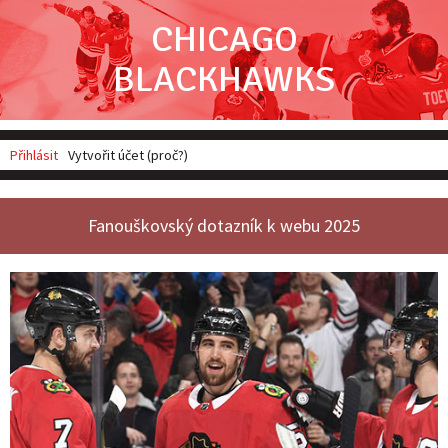
CHICAGO
Erik Gustafsson se raduje ze svého druhého gólu v sezoně
BLACKHAWKS
Přihlásit
Vytvořit účet (proč?)
Fanouškovský dotazník k webu 2025