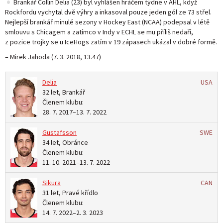
•
Brankář Collin Delia (23) byl vyhlášen hráčem týdne v AHL, když
Rockfordu vychytal dvě výhry a inkasoval pouze jeden gól ze 73 střel.
Nejlepší brankář minulé sezony v Hockey East (NCAA) podepsal v létě
smlouvu s Chicagem a zatímco v Indy v ECHL se mu příliš nedaří,
z pozice trojky se u IceHogs zatím v 19 zápasech ukázal v dobré formě.
– Mirek Jahoda (
7. 3. 2018, 13.47
)
Delia
USA
32 let, Brankář
Členem klubu:
28. 7. 2017
–
13. 7. 2022
Gustafsson
SWE
34 let, Obránce
Členem klubu:
11. 10. 2021
–
13. 7. 2022
Sikura
CAN
31 let, Pravé křídlo
Členem klubu:
14. 7. 2022
–
2. 3. 2023