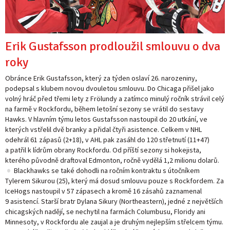
Erik Gustafsson prodloužil smlouvu o dva
roky
Obránce Erik Gustafsson, který za týden oslaví 26. narozeniny,
podepsal s klubem novou dvouletou smlouvu. Do Chicaga přišel jako
volný hráč před třemi lety z Frölundy a zatímco minulý ročník strávil celý
na farmě v Rockfordu, během letošní sezony se vrátil do sestavy
Hawks. V hlavním týmu letos Gustafsson nastoupil do 20 utkání, ve
kterých vstřelil dvě branky a přidal čtyři asistence. Celkem v NHL
odehrál 61 zápasů (2+18), v AHL pak zasáhl do 120 střetnutí (11+47)
a patřil k lídrům obrany Rockfordu. Od příští sezony si hokejista,
kterého původně draftoval Edmonton, ročně vydělá 1,2 milionu dolarů.
•
Blackhawks se také dohodli na ročním kontraktu s útočníkem
Tylerem Sikurou (25), který má dosud smlouvu pouze s Rockfordem. Za
IceHogs nastoupil v 57 zápasech a kromě 16 zásahů zaznamenal
9 asistencí. Starší bratr Dylana Sikury (Northeastern), jedné z největších
chicagských nadějí, se nechytil na farmách Columbusu, Floridy ani
Minnesoty, v Rockfordu ale zaujal a je druhým nejlepším střelcem týmu.