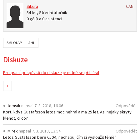
Sikura
CAN
34 let, Střední útočník
0 gólů a 0 asistencí
SMLOUVY
AHL
Diskuze
Pro psaní příspěvků do diskuze je nutné se přihlásit
1
tomsik
napsal
7. 3. 2018, 16.06
Odpovědět
Kort, kdyz Gustafsson letos moc nehral a ma 25 let. Asi nejaky skryty
klenot, ci co?
Mirek
napsal
7. 3. 2018, 13.54
Odpovědět
Letos Gustafsson bere 650K, nechápu, čím si vysloužil téměř