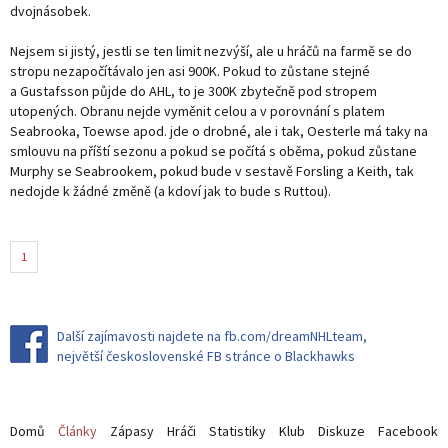
dvojnásobek.
Nejsem si jistý, jestli se ten limit nezvýší, ale u hráčů na farmě se do
stropu nezapočítávalo jen asi 900K. Pokud to zůstane stejné
a Gustafsson půjde do AHL, to je 300K zbytečně pod stropem
utopených. Obranu nejde vyměnit celou a v porovnání s platem
Seabrooka, Toewse apod. jde o drobné, ale i tak, Oesterle má taky na
smlouvu na příští sezonu a pokud se počítá s oběma, pokud zůstane
Murphy se Seabrookem, pokud bude v sestavě Forsling a Keith, tak
nedojde k žádné změně (a kdoví jak to bude s Ruttou).
1
Další zajímavosti najdete na fb.com/dreamNHLteam,
největší československé FB stránce o Blackhawks
Domů
Články
Zápasy
Hráči
Statistiky
Klub
Diskuze
Facebook