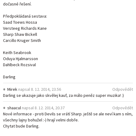
dočasné řešení.
Předpokládaná sestava:
Saad Toews Hossa
Versteeg Richards Kane
Sharp Shaw Bickell
Carcillo Kruger Smith
Keith Seabrook
Oduya Hjalmarsson
Dahlbeck Rozsival
Darling
Mirek
napsal
8. 12. 2014, 23.56
Odpovědět
Darling se ukazuje jako skvělej kauf, za málo peněz super muzika! :)
shaacul
napsal
8. 12. 2014, 20.37
Odpovědět
Nové informace - proti Devils se vrátí Sharp. ještě se ale neví kam s ním,
všechny lajny bohužel :-) hrají velmi dobře.
Chytat bude Darling.