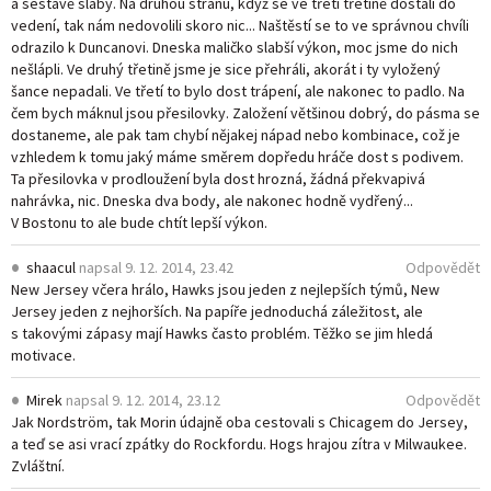
a sestavě slabý. Na druhou stranu, když se ve třetí třetině dostali do
vedení, tak nám nedovolili skoro nic... Naštěstí se to ve správnou chvíli
odrazilo k Duncanovi. Dneska maličko slabší výkon, moc jsme do nich
nešlápli. Ve druhý třetině jsme je sice přehráli, akorát i ty vyložený
šance nepadali. Ve třetí to bylo dost trápení, ale nakonec to padlo. Na
čem bych máknul jsou přesilovky. Založení většinou dobrý, do pásma se
dostaneme, ale pak tam chybí nějakej nápad nebo kombinace, což je
vzhledem k tomu jaký máme směrem dopředu hráče dost s podivem.
Ta přesilovka v prodloužení byla dost hrozná, žádná překvapivá
nahrávka, nic. Dneska dva body, ale nakonec hodně vydřený...
V Bostonu to ale bude chtít lepší výkon.
shaacul
napsal
9. 12. 2014, 23.42
Odpovědět
New Jersey včera hrálo, Hawks jsou jeden z nejlepších týmů, New
Jersey jeden z nejhorších. Na papíře jednoduchá záležitost, ale
s takovými zápasy mají Hawks často problém. Těžko se jim hledá
motivace.
Mirek
napsal
9. 12. 2014, 23.12
Odpovědět
Jak Nordström, tak Morin údajně oba cestovali s Chicagem do Jersey,
a teď se asi vrací zpátky do Rockfordu. Hogs hrajou zítra v Milwaukee.
Zvláštní.