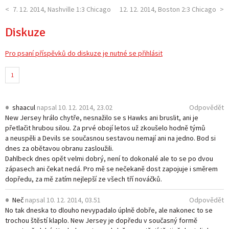
7. 12. 2014, Nashville 1:3 Chicago
12. 12. 2014, Boston 2:3 Chicago
Diskuze
Pro psaní příspěvků do diskuze je nutné se přihlásit
1
shaacul
napsal
10. 12. 2014, 23.02
Odpovědět
New Jersey hrálo chytře, nesnažilo se s Hawks ani bruslit, ani je
přetlačit hrubou silou. Za prvé obojí letos už zkoušelo hodně týmů
a neuspěli a Devils se současnou sestavou nemají ani na jedno. Bod si
dnes za obětavou obranu zasloužili.
Dahlbeck dnes opět velmi dobrý, není to dokonalé ale to se po dvou
zápasech ani čekat nedá. Pro mě se nečekaně dost zapojuje i směrem
dopředu, za mě zatím nejlepší ze všech tří nováčků.
Neč
napsal
10. 12. 2014, 03.51
Odpovědět
No tak dneska to dlouho nevypadalo úplně dobře, ale nakonec to se
trochou štěstí klaplo. New Jersey je dopředu v současný formě