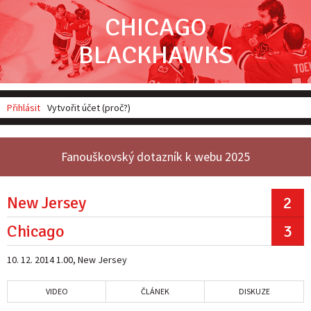
CHICAGO
BLACKHAWKS
Přihlásit
Vytvořit účet (proč?)
Fanouškovský dotazník k webu 2025
New Jersey
2
Chicago
3
10. 12. 2014 1.00, New Jersey
VIDEO
ČLÁNEK
DISKUZE