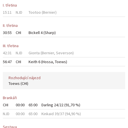
I. třetina
15:11
NJD
Tootoo
(
Bernier
)
II. třetina
30:55
CHI
Bickell
4
(
Sharp
)
III. třetina
42:31
NJD
Gionta
(
Bernier
,
Severson
)
56:47
CHI
Keith
6
(
Hossa
,
Toews
)
Rozhodující nájezd
Toews
(CHI)
Brankáři
CHI
00:00
65:00
Darling
24/22 (91,70 %)
NJD
00:00
65:00
Kinkaid
39/37 (94,90 %)
Sestava