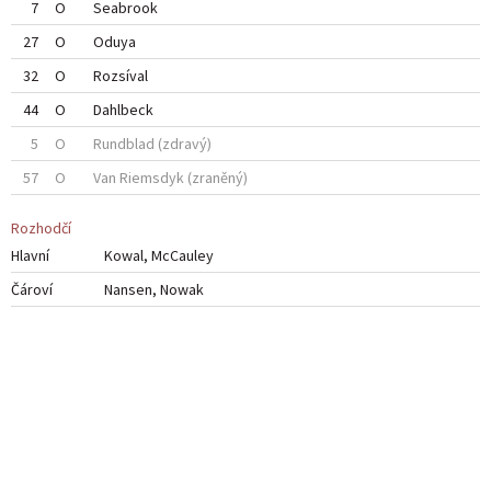
7
O
Seabrook
27
O
Oduya
32
O
Rozsíval
44
O
Dahlbeck
5
O
Rundblad
(zdravý)
57
O
Van Riemsdyk
(zraněný)
Rozhodčí
Hlavní
Kowal
,
McCauley
Čároví
Nansen
,
Nowak
Jonathan Toews při svém nájezdu