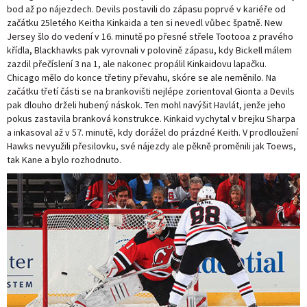
bod až po nájezdech. Devils postavili do zápasu poprvé v kariéře od
Patrick Kane při svém nájezdu
začátku 25letého Keitha Kinkaida a ten si nevedl vůbec špatně. New
Jersey šlo do vedení v 16. minutě po přesné střele Tootooa z pravého
křídla, Blackhawks pak vyrovnali v polovině zápasu, kdy Bickell málem
zazdil přečíslení 3 na 1, ale nakonec propálil Kinkaidovu lapačku.
Chicago mělo do konce třetiny převahu, skóre se ale neměnilo. Na
začátku třetí části se na brankovišti nejlépe zorientoval Gionta a Devils
pak dlouho drželi hubený náskok. Ten mohl navýšit Havlát, jenže jeho
pokus zastavila branková konstrukce. Kinkaid vychytal v brejku Sharpa
a inkasoval až v 57. minutě, kdy dorážel do prázdné Keith. V prodloužení
Hawks nevyužili přesilovku, své nájezdy ale pěkně proměnili jak Toews,
tak Kane a bylo rozhodnuto.
Keith Kinkaid vychytal v brejku Patricka Sharpa