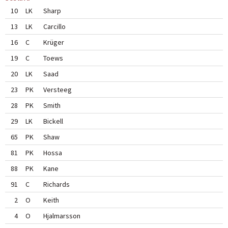
10
LK
Sharp
13
LK
Carcillo
16
C
Krüger
19
C
Toews
20
LK
Saad
23
PK
Versteeg
28
PK
Smith
29
LK
Bickell
65
PK
Shaw
81
PK
Hossa
88
PK
Kane
91
C
Richards
2
O
Keith
4
O
Hjalmarsson