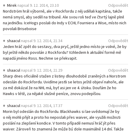
Mirek
napsal
9. 12. 2014, 23.10
Odpovědět
Nordström hrál výborně, ale v Rockfordu z něj udělali kapitána, takže
nemá smysl, aby seděl na tribuně. Ale svou roli teď ve čtvrtý lajně plnil
na jedničku. IceHogs poslali do Indy v ECHL Fourniera a Wise, místo nich
povolali Briseboise
shaacul
napsal
9. 12. 2014, 21.34
Odpovědět
Jeden hráč zpět do sestavy, dva pryč, ještě jedno místo je volné, že by
byl ještě někdo povolán z Rockfordu? Vzhledem k aktuální formě mě
napadá jméno Ross. Nechme se překvapit.
shaacul
napsal
9. 12. 2014, 21.29
Odpovědět
Sharp dnes oficiálně stažen z listiny dlouhodobě zraněných a Norstrom
odeslán do Rockfordu. Uvidíme jestli se letos ještě objeví nahoře, ale
za mě dokázal že na NHL má, byť asi jen ve 4. útoku. Doufám že ho
Hawks v létě, za nějaké slušné peníze, znovu podepíšou.
shaacul
napsal
9. 12. 2014, 17.37
Odpovědět
Morin byl odeslán do Rockfordu. Blackhawks si lae uvědomují že by
o něj mohli přijít a proto ho neposlali přes waiver, ale využili možnsti
poslání na zlepšení kondice. V tomto případě nemusí hráč jít přes
waiver. Zároveň to znamená že může bý dole maximálně 14 dní. Takže