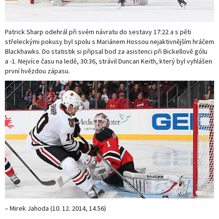
Patrick Sharp odehrál při svém návratu do sestavy 17:22 a s pěti
střeleckými pokusy byl spolu s Mariánem Hossou nejaktivnějším hráčem
Blackhawks. Do statistik si připsal bod za asistenci při Bickellově gólu
a -1. Nejvíce času na ledě, 30:36, strávil Duncan Keith, který byl vyhlášen
první hvězdou zápasu.
– Mirek Jahoda (
10. 12. 2014, 14.56
)