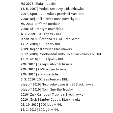
MS 2007
| Zlatá medaile
16. 5. 2007
| Podpis smlouvy s Blackhawks
2007
| Sportovec roku v provincii Manitoba
2008
| Nejlepší střelec mezi nováčky NHL
MS 2008
| Stříbrná medaile
2008
| All-Star tým nováčků NHL
4. 1. 2009
| 100. zápas v NHL
leden 2009
| Účast na NHL All-Star Game
17. 2. 2009
| 100. bod v NHL
2009
| Nejlepší střelec Blackhawks
3. 12. 2009
| Prodloužení smlouvy s Blackhawks o 5 let
13. 2. 2010
| 200. zápas v NHL
ZOH 2010
| Nejlepší útočník turnaje
ZOH 2010
| All-Star tým turnaje
ZOH 2010
| Zlatá medaile
5. 3. 2010
| 100. asistence v NHL
playoff 2010
| Nejproduktivnější hráč Blackhawks
playoff 2010
| Conn Smythe Trophy
2010
| Zisk Campbell Trophy s Blackhawks
2010 | Zisk Stanley Cupu s Blackhawks
29. 10. 2010
| 200. bod v NHL
16. 1. 2011
| 100. gól v NHL