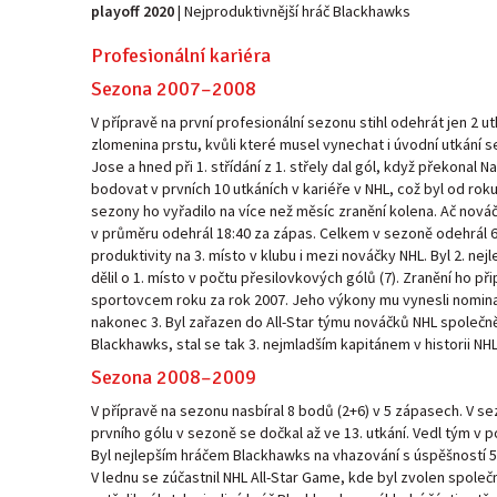
playoff 2020
| Nejproduktivnější hráč Blackhawks
Profesionální kariéra
Sezona 2007–2008
V přípravě na první profesionální sezonu stihl odehrát jen 2 u
zlomenina prstu, kvůli které musel vynechat i úvodní utkání se
Jose a hned při 1. střídání z 1. střely dal gól, když překonal
bodovat v prvních 10 utkáních v kariéře v NHL, což byl od rok
sezony ho vyřadilo na více než měsíc zranění kolena. Ač nová
v průměru odehrál 18:40 za zápas. Celkem v sezoně odehrál 64 
produktivity na 3. místo v klubu i mezi nováčky NHL. Byl 2. ne
dělil o 1. místo v počtu přesilovkových gólů (7). Zranění ho p
sportovcem roku za rok 2007. Jeho výkony mu vynesli nominac
nakonec 3. Byl zařazen do All-Star týmu nováčků NHL společ
Blackhawks, stal se tak 3. nejmladším kapitánem v historii NH
Sezona 2008–2009
V přípravě na sezonu nasbíral 8 bodů (2+6) v 5 zápasech. V se
prvního gólu v sezoně se dočkal až ve 13. utkání. Vedl tým v p
Byl nejlepším hráčem Blackhawks na vhazování s úspěšností 5
V lednu se zúčastnil NHL All-Star Game, kde byl zvolen spole