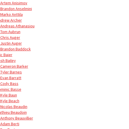
 Artem Anisimov
 Brandon Anselmini
 Marko Anttila
ndrew Archer
 Andreas Athanasiou
 Tom Aubrun
 Chris Auger
 Justin Auger
 Brandon Baddock
ic Baier
osh Bailey
 Cameron Barker
 Tyler Barnes
 Evan Barratt
 Cody Bass
ominic Basse
 Kyle Baun
 Kyle Beach
 Nicolas Beaudin
athieu Beaudoin
 Anthony Beauvillier
 Adam Berti