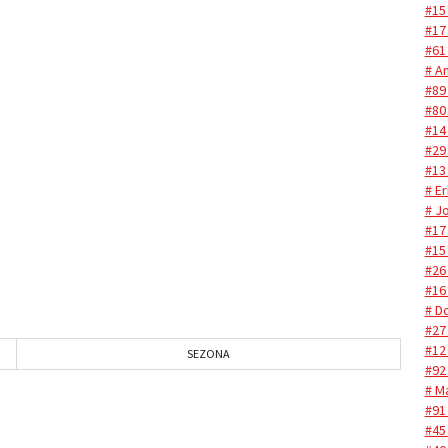
#15
#17
#61
# A
#89
#80
#14
#29
#13
# Er
# J
#17
#15
#26
#16
# D
#27
#12
SEZONA
#92
# M
#91
#45