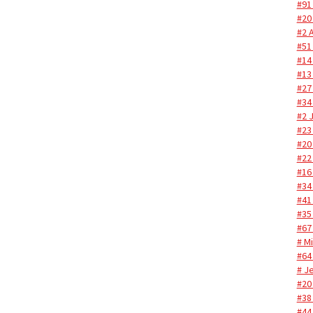
#91
#20
#2 
#51
#14
#13 
#27
#34
#2 
#23
#20
#22
#16
#34
#41
#35
#67
# M
#64
# Je
#20
#38
#44