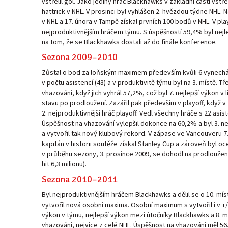
vstřelil gól. Jako jediný hráč Blackhawks v základní části vstřel
hattrick v NHL. V prosinci byl vyhlášen 2. hvězdou týdne NHL. 
v NHL a 17. února v Tampě získal prvních 100 bodů v NHL. V play
nejproduktivnějším hráčem týmu. S úspěšností 59,4% byl nejl
na tom, že se Blackhawks dostali až do finále konference.
Sezona 2009–2010
Zůstal o bod za loňským maximem především kvůli 6 vynechá
v počtu asistencí (43) a v produktivitě týmu byl na 3. místě. Tř
vhazování, když jich vyhrál 57,2%, což byl 7. nejlepší výkon 
stavu po prodloužení. Zazářil pak především v playoff, když v
2. nejproduktivnější hráč playoff. Vedl všechny hráče s 22 asi
Úspěšnost na vhazování vylepšil dokonce na 60,2% a byl 3. nejl
a vytvořil tak nový klubový rekord. V zápase ve Vancouveru 7. 
kapitán v historii soutěže získal Stanley Cup a zároveň byl o
v průběhu sezony, 3. prosince 2009, se dohodl na prodloužení
hit 6,3 milionu).
Sezona 2010–2011
Byl nejproduktivnějším hráčem Blackhawks a dělil se o 10. míst
vytvořil nová osobní maxima. Osobní maximum s vytvořil i v +/-
výkon v týmu, nejlepší výkon mezi útočníky Blackhawks a 8. 
vhazování, nejvíce z celé NHL. Úspěšnost na vhazování měl 56.