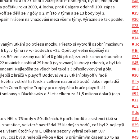
#48
il hattrick a to 27. února 2009 proti Pittsburghu, byl to jeho první
#55 
Na počátku roku 2009, 4. ledna, proti Calgary odehrál 100. zápas
#39 
off se dělil se 7 góly o 2. místo v týmu a se 13 body byl 3.
#30
epším hráčem na vhazování mezi všemi týmy. Výrazně se tak podílel
#28
#58
#34
# J
vaným utkání po otřesu mozku. Přesto si vytvořil osobní maximum
# B
etí byl v týmu i v +/- bodech s +22. Opět byl velmi úspěšný na
#24
v lize. Během sezony nastřílel 8 gólů při nájezdech za nerozhodného
#45
 22 utkáních nasbíral 29 bodů (vyrovnaný klubový rekord), a byl tak
#8 
stencemi. Nejlepším ze všech byl také s 5 přesilovkovými góly.
#30
epší z hráčů v playoff. Bodoval ve 13 utkání playoff v řadě
# T
května vstřelil hattrick a celkem nasbíral 5 bodů. Jako nejmladší
#14
ceněn Conn Smythe Trophy pro nejlepšího hráče playoff. Již
#52 
 smlouvy s Blackhawks o 5 let celkem za 31,5 milionu dolarů (cap
#33
#12
# Ju
# S
o v NHL s 76 body v 80 utkáních. V počtu bodů a asistencí (44) si
#29
 statistice, ve které nastřádal 25 kladných bodů, což byl 2. nejlepší
#47
mezi všemi útočníky NHL. Během sezony vyhrál celkem 937
#49
7%, což byl 9. nejlepší výkon v lize. S průměrným časem 20:45 na