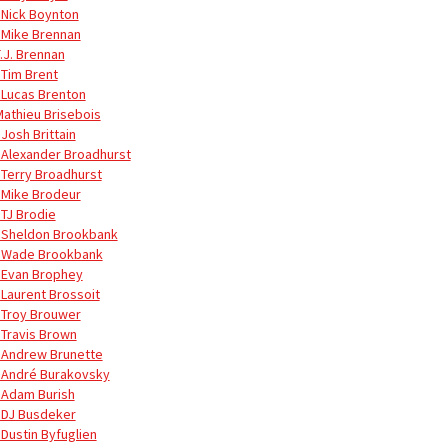
 Nick Boynton
 Mike Brennan
T.J. Brennan
 Tim Brent
 Lucas Brenton
Mathieu Brisebois
Josh Brittain
 Alexander Broadhurst
 Terry Broadhurst
 Mike Brodeur
 TJ Brodie
 Sheldon Brookbank
 Wade Brookbank
 Evan Brophey
 Laurent Brossoit
 Troy Brouwer
 Travis Brown
 Andrew Brunette
 André Burakovsky
 Adam Burish
 DJ Busdeker
 Dustin Byfuglien