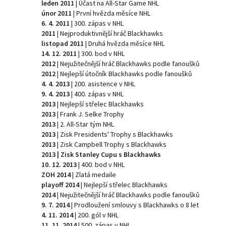
leden 2011
| Účast na All-Star Game NHL
únor 2011
| První hvězda měsíce NHL
6. 4. 2011
| 300. zápas v NHL
2011
| Nejproduktivnější hráč Blackhawks
listopad 2011
| Druhá hvězda měsíce NHL
14. 12. 2011
| 300. bod v NHL
2012
| Nejužitečnější hráč Blackhawks podle fanoušků
2012
| Nejlepší útočník Blackhawks podle fanoušků
4. 4. 2013
| 200. asistence v NHL
9. 4. 2013
| 400. zápas v NHL
2013
| Nejlepší střelec Blackhawks
2013
| Frank J. Selke Trophy
2013
| 2. All-Star tým NHL
2013
| Zisk Presidents' Trophy s Blackhawks
2013
| Zisk Campbell Trophy s Blackhawks
2013 | Zisk Stanley Cupu s Blackhawks
10. 12. 2013
| 400. bod v NHL
ZOH 2014
| Zlatá medaile
playoff 2014
| Nejlepší střelec Blackhawks
2014
| Nejužitečnější hráč Blackhawks podle fanoušků
9. 7. 2014
| Prodloužení smlouvy s Blackhawks o 8 let
4. 11. 2014
| 200. gól v NHL
11. 11. 2014
| 500. zápas v NHL