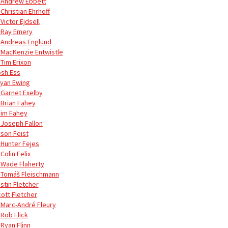
 Andrew Ebbett
Christian Ehrhoff
Victor Ejdsell
 Ray Emery
 Andreas Englund
 MacKenzie Entwistle
 Tim Erixon
osh Ess
ryan Ewing
 Garnet Exelby
 Brian Fahey
Jim Fahey
 Joseph Fallon
yson Feist
 Hunter Fejes
Colin Felix
 Wade Flaherty
 Tomáš Fleischmann
stin Fletcher
cott Fletcher
 Marc-André Fleury
 Rob Flick
 Ryan Flinn