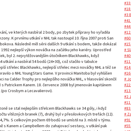
#33
#18
#3 
#41
#44
#12
tkání, ve kterých nasbíral 2 body, po zbytek přípravy ho vyřadila
#60 
zony. K prvnímu utkání v NHL tak nastoupil 10. října 2007 proti San
#15
 Nabokova. Následně měl sérii dalších 9 utkání s bodem, takže dokázal
# S
u 1992 nejlepší výkon nováčka na začátku jeho kariéry. Uprostřed
#40
ček, byl 2. nejvytěžovanějším útočníkem Blackhawks, když
#11
utkání a nasbíral 54 bodů (24+30), což stačilo v tabulce
#14
jlepší střelec Blackhawks, nejlepší střelec mezi nováčky NHL a též se
#16
řipravilo o NHL YoungStars Game. V provincii Manitoba byl vyhlášen
# J
i na Calder Trophy pro nejlepšího nováčka NHL, v hlasování skončil
#22
ně s Patrickem Kanem. 18. července 2008 byl jmenován kapitánem
#13
L (po Crosbym a Lecavalierovi).
#2 
#11
#83
zoně se stal nejlepším střelcem Blackhawks se 34 góly, i když
# Za
očtu vítězných branek (7), druhý byl v přesilovkových trefách (12).
#91
4,7%. S celkovým počtem 69 bodů se umístil na 3. místě v týmu.
#55
čně s Kanem a Campbellem do zahajovací sestavy, v utkání pak