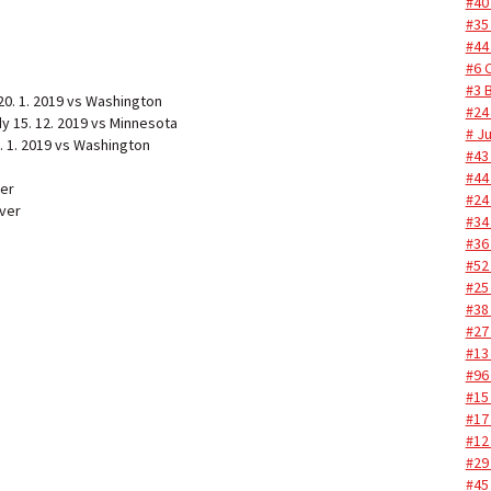
#40
#35
#44
#6 C
#3 
 20. 1. 2019 vs Washington
#24
dy 15. 12. 2019 vs Minnesota
# J
0. 1. 2019 vs Washington
#43
#44
ver
#24
uver
#34
#36
#52
#25
#38
#27
#13
#96
#15
#17
#12
#29
#45