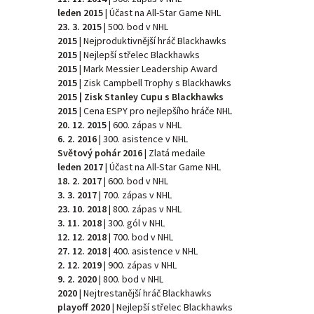
leden 2015
| Účast na All-Star Game NHL
23. 3. 2015
| 500. bod v NHL
2015
| Nejproduktivnější hráč Blackhawks
2015
| Nejlepší střelec Blackhawks
2015
| Mark Messier Leadership Award
2015
| Zisk Campbell Trophy s Blackhawks
2015 | Zisk Stanley Cupu s Blackhawks
2015
| Cena ESPY pro nejlepšího hráče NHL
20. 12. 2015
| 600. zápas v NHL
6. 2. 2016
| 300. asistence v NHL
Světový pohár 2016
| Zlatá medaile
leden 2017
| Účast na All-Star Game NHL
18. 2. 2017
| 600. bod v NHL
3. 3. 2017
| 700. zápas v NHL
23. 10. 2018
| 800. zápas v NHL
3. 11. 2018
| 300. gól v NHL
12. 12. 2018
| 700. bod v NHL
27. 12. 2018
| 400. asistence v NHL
2. 12. 2019
| 900. zápas v NHL
9. 2. 2020
| 800. bod v NHL
2020
| Nejtrestanější hráč Blackhawks
playoff 2020
| Nejlepší střelec Blackhawks