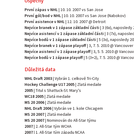
Úspěchy
První zápas v NHL
| 10. 10. 2007 vs San Jose
První gól/bod v NHL
| 10. 10. 2007 vs San Jose (Nabokov)
První asistence v NHL
| 12. 10. 2007 @ Detroit
Nejvíce branek v 1 zápase základní části
| 3 (6x), naposledy
Nejvíce asistencí v 1 zápase základní části
| 3 (7x), naposle
Nejvíce bodů v 1 zápase základní části
| 5 (3x), naposledy 2
Nejvíce branek v 1 zápase playoff
| 3, 7. 5. 2010 @ Vancouver
Nejvíce asistencí v 1 zápase playoff
| 3, 5. 5. 2010 @ Vancou
Nejvíce bodů v 1 zápase playoff
| 5 (3+2), 7. 5. 2010 @ Vanco
Důležitá data
WHL Draft 2003
| Vybrán 1. celkově Tri-City
Hockey Challenge U17 2005
| Zlatá medaile
2005
| Titul s Shattuck-St. Mary's
WC18 2005
| Zlatá medaile
MS 20 2006
| Zlatá medaile
NHL Draft 2006
| Vybrán ve 1. kole Chicagem
MS 20 2007
| Zlatá medaile
MS 20 2007
| Nominován do All-Star týmu
2007
| 2. All-Star tým WCHA
2007
| 1. All-Star tým západu NCAA