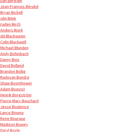
 Dan Bertram
 Jean-François Bérubé
 Bryan Bickell
olin Bilek
Braden Birch
 Anders Bjork
udd Blackwater
 Colin Blackwell
 Michael Blunden
 Andy Bohmbach
 Danny Bois
 David Bolland
 Brandon Bollig
 Radovan Bondra
 Shaw Boomhower
 Adam Boqvist
 Henrik Borgström
 Pierre-Marc Bouchard
 Jesse Boulerice
 Lance Bouma
 Rene Bourque
 Madison Bowey
 Daryl Boyle