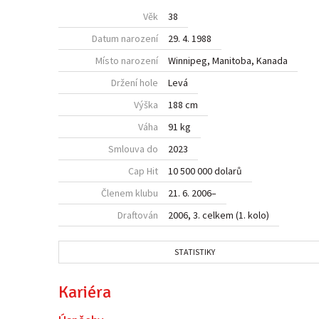
Věk
38
Datum narození
29. 4. 1988
Místo narození
Winnipeg, Manitoba,
Kanada
Držení hole
Levá
Výška
188 cm
Váha
91 kg
Smlouva do
2023
Cap Hit
10 500 000 dolarů
Členem klubu
21. 6. 2006
–
Draftován
2006, 3. celkem (1. kolo)
STATISTIKY
Kariéra