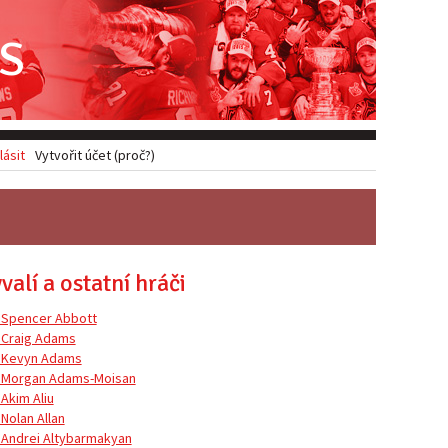
S
lásit
Vytvořit účet (proč?)
valí a ostatní hráči
 Spencer Abbott
 Craig Adams
 Kevyn Adams
 Morgan Adams-Moisan
 Akim Aliu
 Nolan Allan
 Andrei Altybarmakyan