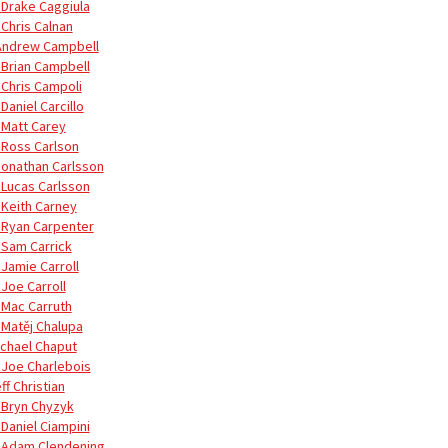
 Drake Caggiula
 Chris Calnan
Andrew Campbell
 Brian Campbell
 Chris Campoli
Daniel Carcillo
 Matt Carey
 Ross Carlson
Jonathan Carlsson
 Lucas Carlsson
 Keith Carney
 Ryan Carpenter
 Sam Carrick
 Jamie Carroll
 Joe Carroll
 Mac Carruth
 Matěj Chalupa
ichael Chaput
 Joe Charlebois
ff Christian
 Bryn Chyzyk
 Daniel Ciampini
 Adam Clendening