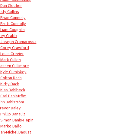
 Dan Cloutier
sty Collins
 Brian Connelly
 Brett Connolly
 Liam Coughlin
oey Crabb
 Joseph Cramarossa
 Corey Crawford
 Louis Crevier
 Mark Cullen
Jassen Cullimore
 Kyle Cumiskey
 Colton Dach
 Kirby Dach
 Klas Dahlbeck
 Carl Dahlström
ohn Dahlström
Trevor Daley
Phillip Danault
 Simon Danis-Pepin
 Marko Daňo
ean-Michel Daoust