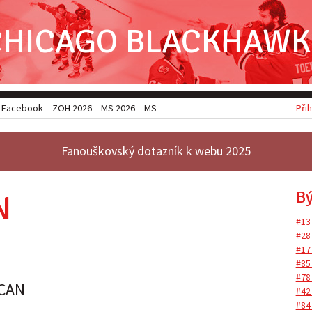
CHICAGO BLACKHAWK
Facebook
ZOH 2026
MS 2026
MSJ 2026
Přih
Fanouškovský dotazník k webu 2025
Bý
N
#13
#28
#17
#85
#78
CAN
#42
#84