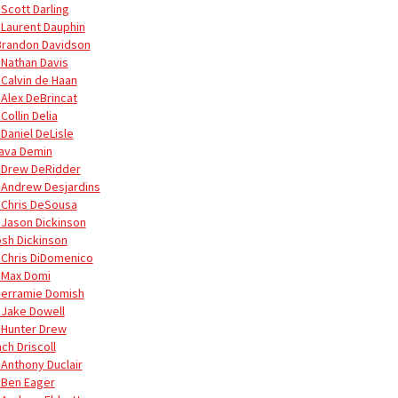
 Scott Darling
 Laurent Dauphin
Brandon Davidson
 Nathan Davis
 Calvin de Haan
 Alex DeBrincat
Collin Delia
 Daniel DeLisle
lava Demin
 Drew DeRidder
 Andrew Desjardins
 Chris DeSousa
 Jason Dickinson
osh Dickinson
 Chris DiDomenico
 Max Domi
Jerramie Domish
 Jake Dowell
 Hunter Drew
ch Driscoll
 Anthony Duclair
 Ben Eager