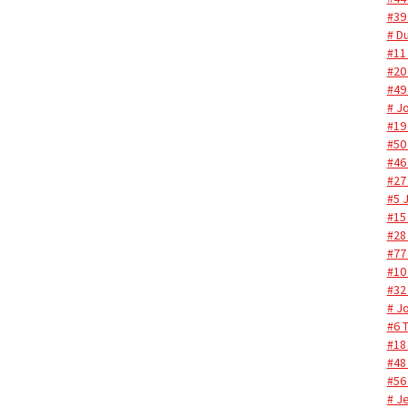
#39
# Du
#11
#20
#49
# J
#19
#50
#46
#27
#5 
#15
#28
#77
#10
#32
# J
#6 
#18 
#48
#56
# J