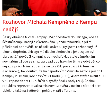
Rozhovor Michala Kempného z Kempu
nadějí
Český obránce Michal Kempný (25) přicestoval do Chicaga, kde se
účastní Kempu nadějí a víkendového Sjezdu fanoušků, a pří té
příležitosti odpověděl na několik otázek. „Byl jsem rozhodnutý už
dlouho dopředu, Chicago mě dlouho sledovalo a jeho zájem byl
obrovský,“ pověděl Kempný s pomocí překladatele zámořským
novinářům. „Budu se snažit prosadit do hlavního týmu a odvádět co
nejlepší práci. Mám radost, že se to z KHL povedlo už Artemimu
(Panarinovi), tak doufám, že ho napodobím.“ V minulé sezoně působil
Kempný v Omsku, kde nasbíral 21 bodů (5+16), 46 trestných minut a +18
v 59 zápasech a v 11 utkáních playoff přidal 4 body (2+2). Českou
republiku reprezentoval na mistrovství světa v Rusku a národní dres
oblékne také na Světovém poháru v září v Torontu.