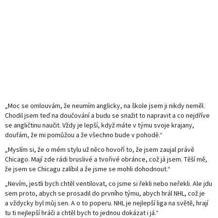
„Moc se omlouvám, že neumím anglicky, na škole jsem ji nikdy neměl.
Chodil jsem teď na doučování a budu se snažit to napravit a co nejdříve
se angličtinu naučit. Vždy je lepší, když máte v týmu svoje krajany,
doufám, že mi pomůžou a že všechno bude v pohodě.“
„Myslím si, že o mém stylu už něco hovoří to, že jsem zaujal právě
Chicago. Mají zde rádi bruslivé a tvořivé obránce, což já jsem. Těší mě,
že jsem se Chicagu zalíbil a že jsme se mohli dohodnout.“
„Nevím, jestli bych chtěl ventilovat, co jsme si řekli nebo neřekli. Ale jdu
sem proto, abych se prosadil do prvního týmu, abych hrál NHL, což je
a vždycky byl můj sen. A o to poperu. NHL je nejlepší liga na světě, hrají
tu ti nejlepší hráči a chtěl bych to jednou dokázat i já.“