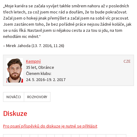
„Moje kariéra se začala vyvíjet takhle směrem nahoru až v posledních
třech letech, za což jsem moc rád a doufám, že to bude pokračovat.
Začal jsem o hokeji jinak přemýšlet a začal jsem na sobě víc pracovat.
Jsem zastáncem toho, že bez pořádné práce nejsou žádné koláče, jak
se u nás říká. Nastavil jsem si nějakou cestu a za tou si jdu, na tom
nehodlám nic měnit.“
– Mirek Jahoda (
13. 7. 2016, 11.26
)
Kempný
CZE
35 let, Obránce
Členem klubu:
24. 5. 2016
–
19. 2. 2017
NOVÁČCI
ROZHOVORY
Diskuze
Pro psaní příspěvků do diskuze je nutné se přihlásit