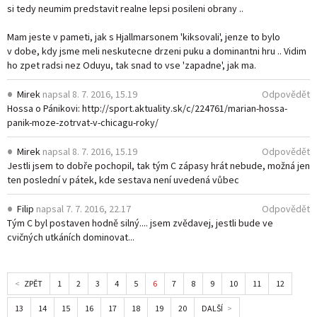
si tedy neumim predstavit realne lepsi posileni obrany ..
Mam jeste v pameti, jak s Hjallmarsonem 'kiksovali', jenze to bylo
v dobe, kdy jsme meli neskutecne drzeni puku a dominantni hru .. Vidim
ho zpet radsi nez Oduyu, tak snad to vse 'zapadne', jak ma.
Mirek
napsal
8. 7. 2016, 15.19
Odpovědět
Hossa o Pánikovi:
http://sport.aktuality.sk/c/224761/marian-hossa-
panik-moze-zotrvat-v-chicagu-roky/
Mirek
napsal
8. 7. 2016, 15.19
Odpovědět
Jestli jsem to dobře pochopil, tak tým C zápasy hrát nebude, možná jen
ten poslední v pátek, kde sestava není uvedená vůbec
Filip
napsal
7. 7. 2016, 22.17
Odpovědět
Tým C byl postaven hodně silný.... jsem zvědavej, jestli bude ve
cvičných utkáních dominovat...
ZPĚT
1
2
3
4
5
6
7
8
9
10
11
12
13
14
15
16
17
18
19
20
DALŠÍ