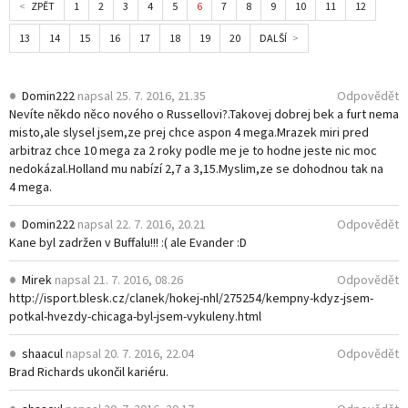
ZPĚT
1
2
3
4
5
6
7
8
9
10
11
12
13
14
15
16
17
18
19
20
DALŠÍ
Domin222
napsal
25. 7. 2016, 21.35
Odpovědět
Nevíte někdo něco nového o Russellovi?.Takovej dobrej bek a furt nema
misto,ale slysel jsem,ze prej chce aspon 4 mega.Mrazek miri pred
arbitraz chce 10 mega za 2 roky podle me je to hodne jeste nic moc
nedokázal.Holland mu nabízí 2,7 a 3,15.Myslim,ze se dohodnou tak na
4 mega.
Domin222
napsal
22. 7. 2016, 20.21
Odpovědět
Kane byl zadržen v Buffalu!!! :( ale Evander :D
Mirek
napsal
21. 7. 2016, 08.26
Odpovědět
http://isport.blesk.cz/clanek/hokej-nhl/275254/kempny-kdyz-jsem-
potkal-hvezdy-chicaga-byl-jsem-vykuleny.html
shaacul
napsal
20. 7. 2016, 22.04
Odpovědět
Brad Richards ukončil kariéru.