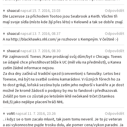
shaacul
napsal
15. 7. 2016, 23.03
Odpovědět
Dle Lazeruse za příchodem Tootoo jsou Seabrook a Keith. Všichni tři
mají svoje sídla (místo kde žijí přes léto) v Kelowně a tak se dobře znají.
shaacul
napsal
13. 7. 2016, 08.37
Odpovědět
A na
http://blackhawks.nhl.com/
je rozhovor s Kempným. V češtině :-)
shaacul
napsal
13. 7. 2016, 08.30
Odpovědět
Pár zajímavostí. Toews /Kane prodávají svůj dům/byt v Chicagu. Toews
se údajně chce přestěhovat blíže k UC (měl vilu na předměstí), u Kanea
zatím žádné informace nejsou.
Za dva dny začíná už tradiční sjezd (convention) s fanoušky. Letos bez
Toewse, má být na svatbě svému kamarádovi. V různých fórech ho za
to dost grilují, loňská sezóna byla zatím jeho nejhorší v kariéře a je dost
možné že kromě žádostí o podpisy by mu to fandové i předhazovali.
Zvlášť po tom co zůstali po letošním létě nečekaně trčet (Stamkos
8x8,5) jako nejlépe placení hráči NHL.
voNt
napsal
11. 7. 2016, 23.26
Odpovědět
.. i kdyz se o tom zacalo mluvit, tak jsem tomu neveril. Je to jiz veteran
a asi vykonnostne pujde trosku dolu, ale pomer cena/vykon paradni. Ja