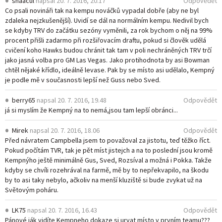
shaacul
napsal
20. 7. 2016, 20.17
Odpovědět
Co psali novináři tak na kempu nováčků vypadal dobře (aby ne byl
zdaleka nejzkušenější). Uvidí se dál na normálním kempu. Nedivil bych
se kdyby TRV do začátku sezóny vyměnili, za rok bychom o něj na 99%
procent přišli zadarmo při rozšiřovacím draftu, pokud si člověk udělá
cvičení koho Hawks budou chránit tak tam v poli nechráněných TRV trčí
jako jasná volba pro GM Las Vegas. Jako protihodnota by asi Bowman
chtěl nějaké křídlo, ideálně levase. Pak by se místo asi udělalo, Kempný
je podle mě v současnosti lepší než Guss nebo Sved.
berry65
napsal
20. 7. 2016, 19.48
Odpovědět
já si myslím že Kempný na to nemá,jsou tam lepší obránci...
Mirek
napsal
20. 7. 2016, 18.06
Odpovědět
Před návratem Campbella jsem to považoval za jistotu, teď těžko říct.
Pokud počítám TVR, tak je pět míst jistejch a na to poslední jsou kromě
Kempnýho ještě minimálně Gus, Sved, Rozsíval a možná i Pokka. Takže
kdyby se chvíli rozehrával na farmě, mě by to nepřekvapilo, na škodu
by to asi taky nebylo, ačkoliv na menší kluziště si bude zvykat už na
Světovým poháru.
LK75
napsal
20. 7. 2016, 16.43
Odpovědět
Pánové ják vidíte Kempneho dokaze si urvat místo v prvním teamu???