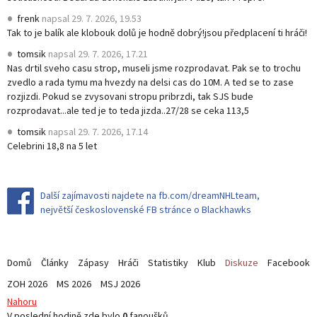
frenk
napsal
29. 7. 2026, 19.53
Tak to je balík ale klobouk dolů je hodně dobrý!jsou předplacení ti hráči!
tomsik
napsal
29. 7. 2026, 17.21
Nas drtil sveho casu strop, museli jsme rozprodavat. Pak se to trochu
zvedlo a rada tymu ma hvezdy na delsi cas do 10M. A ted se to zase
rozjizdi. Pokud se zvysovani stropu pribrzdi, tak SJS bude
rozprodavat...ale ted je to teda jizda..27/28 se ceka 113,5
tomsik
napsal
29. 7. 2026, 17.14
Celebrini 18,8 na 5 let
Další zajímavosti najdete na fb.com/dreamNHLteam,
největší československé FB stránce o Blackhawks
Domů
Články
Zápasy
Hráči
Statistiky
Klub
Diskuze
Facebook
ZOH 2026
MS 2026
MSJ 2026
Nahoru
V poslední hodině zde bylo
0
fanoušků