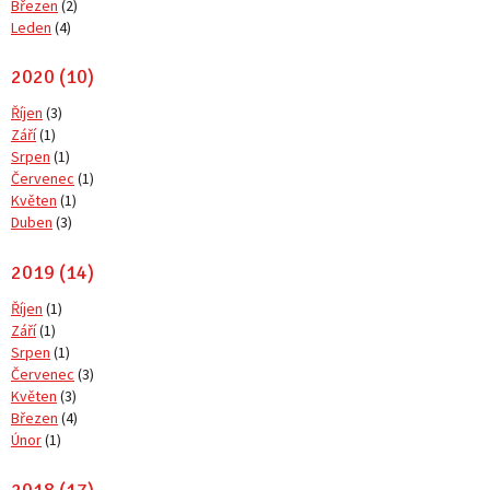
Březen
(2)
Leden
(4)
2020 (10)
Říjen
(3)
Září
(1)
Srpen
(1)
Červenec
(1)
Květen
(1)
Duben
(3)
2019 (14)
Říjen
(1)
Září
(1)
Srpen
(1)
Červenec
(3)
Květen
(3)
Březen
(4)
Únor
(1)
2018 (17)