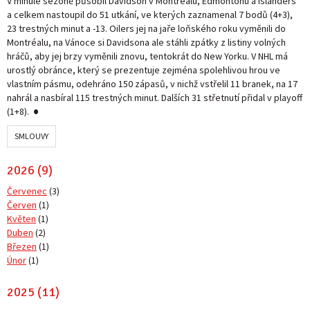
V minulé sezoně působil Davidson v Montréalu, Edmontonu a Islanders
a celkem nastoupil do 51 utkání, ve kterých zaznamenal 7 bodů (4+3),
23 trestných minut a -13. Oilers jej na jaře loňského roku vyměnili do
Montréalu, na Vánoce si Davidsona ale stáhli zpátky z listiny volných
hráčů, aby jej brzy vyměnili znovu, tentokrát do New Yorku. V NHL má
urostlý obránce, který se prezentuje zejména spolehlivou hrou ve
vlastním pásmu, odehráno 150 zápasů, v nichž vstřelil 11 branek, na 17
nahrál a nasbíral 115 trestných minut. Dalších 31 střetnutí přidal v playoff
(1+8).
SMLOUVY
2026 (9)
Červenec
(3)
Červen
(1)
Květen
(1)
Duben
(2)
Březen
(1)
Únor
(1)
2025 (11)