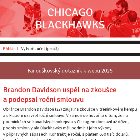
CHICAGO
BLACKHAWKS
Přihlásit
Vytvořit účet (proč?)
Fanouškovský dotazník k webu 2025
Brandon Davidson uspěl na zkoušce
a podepsal roční smlouvu
Obránce Brandon Davidson (27) zaujal na zkoušce v tréninkovém kempu
a s klubem uzavřel roční smlouvu. V zámoří se hovořilo o tom, že na
podmínkách se kanadských hokejista s Chicagem domluvil už dříve,
podpis smlouvy ale Blackhawks měli podmínit jeho výkony
v přípravných zápasech. Kontrakt je roční, s platem 650 tisíc dolarů.