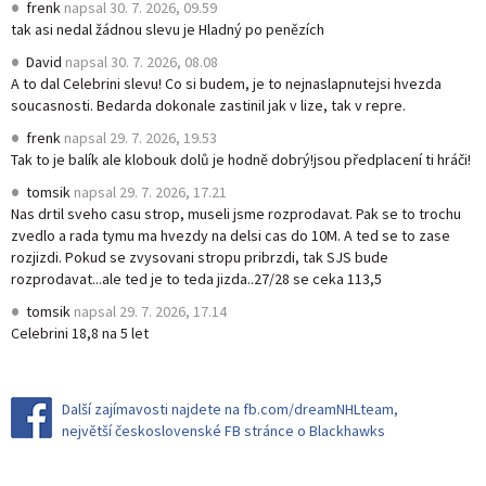
frenk
napsal
30. 7. 2026, 09.59
tak asi nedal žádnou slevu je Hladný po penězích
David
napsal
30. 7. 2026, 08.08
A to dal Celebrini slevu! Co si budem, je to nejnaslapnutejsi hvezda
soucasnosti. Bedarda dokonale zastinil jak v lize, tak v repre.
frenk
napsal
29. 7. 2026, 19.53
Tak to je balík ale klobouk dolů je hodně dobrý!jsou předplacení ti hráči!
tomsik
napsal
29. 7. 2026, 17.21
Nas drtil sveho casu strop, museli jsme rozprodavat. Pak se to trochu
zvedlo a rada tymu ma hvezdy na delsi cas do 10M. A ted se to zase
rozjizdi. Pokud se zvysovani stropu pribrzdi, tak SJS bude
rozprodavat...ale ted je to teda jizda..27/28 se ceka 113,5
tomsik
napsal
29. 7. 2026, 17.14
Celebrini 18,8 na 5 let
Další zajímavosti najdete na fb.com/dreamNHLteam,
největší československé FB stránce o Blackhawks