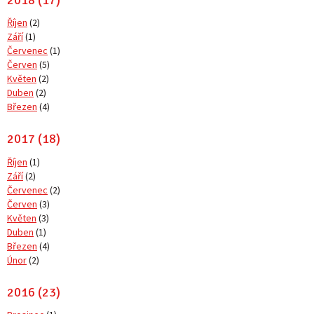
Říjen
(2)
Září
(1)
Červenec
(1)
Červen
(5)
Květen
(2)
Duben
(2)
Březen
(4)
2017 (18)
Říjen
(1)
Září
(2)
Červenec
(2)
Červen
(3)
Květen
(3)
Duben
(1)
Březen
(4)
Únor
(2)
2016 (23)