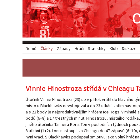
Domů
Články
Zápasy
Hráči
Statistiky
Klub
Diskuze
Vinnie Hinostroza střídá v Chicagu 
Útočník Vinnie Hinostroza (23) se v pátek vrátil do hlavního tý
místo u Blackhawks nevybojoval a do 23 utkání zatím nastoupil
a s 22 body je nejproduktivnějším hráčem Ice Hogs. V minulé 
bodů (6+8) a 17 trestných minut. Hinostrozu, místního rodáka, 
jiného útočníka Tannera Kera. Ten v posledních týdnech pouze
8 utkání (1+2). Loni nastoupil za Chicago do 47 zápasů (6+10),
nyní vrací. S Blackhawks podepsal smlouvu jako volný hráč na