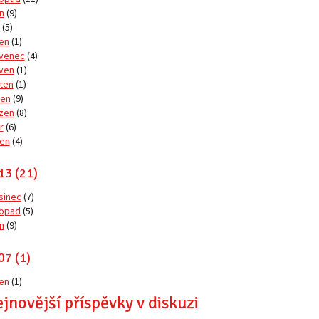
n
(9)
(5)
en
(1)
venec
(4)
ven
(1)
ten
(1)
en
(9)
zen
(8)
r
(6)
en
(4)
13 (21)
sinec
(7)
topad
(5)
n
(9)
07 (1)
en
(1)
jnovější příspěvky v diskuzi