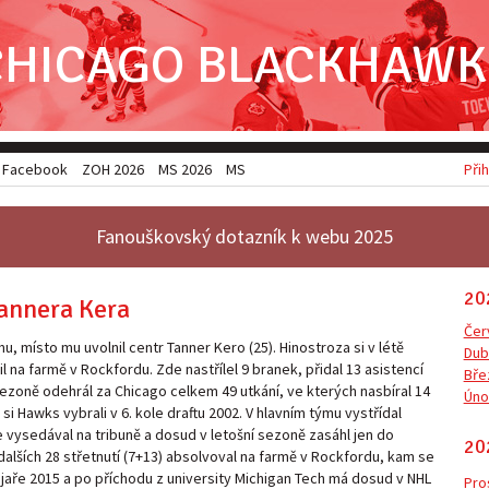
CHICAGO BLACKHAWK
Facebook
ZOH 2026
MS 2026
MSJ 2026
Přih
Fanouškovský dotazník k webu 2025
20
Tannera Kera
Čer
mu, místo mu uvolnil centr Tanner Kero (25). Hinostroza si v létě
Dub
 na farmě v Rockfordu. Zde nastřílel 9 branek, přidal 13 asistencí
Bře
sezoně odehrál za Chicago celkem 49 utkání, ve kterých nasbíral 14
Úno
si Hawks vybrali v 6. kole draftu 2002. V hlavním týmu vystřídal
 vysedával na tribuně a dosud v letošní sezoně zasáhl jen do
20
 dalších 28 střetnutí (7+13) absolvoval na farmě v Rockfordu, kam se
 jaře 2015 a po příchodu z university Michigan Tech má dosud v NHL
Pro