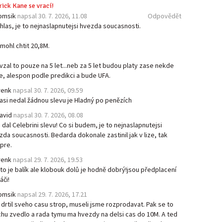
rick Kane se vrací!
omsik
napsal
30. 7. 2026, 11.08
Odpovědět
hlas, je to nejnaslapnutejsi hvezda soucasnosti.
 mohl chtit 20,8M.
vzal to pouze na 5 let...neb za 5 let budou platy zase nekde
de, alespon podle predikci a bude UFA.
renk
napsal
30. 7. 2026, 09.59
 asi nedal žádnou slevu je Hladný po penězích
avid
napsal
30. 7. 2026, 08.08
 dal Celebrini slevu! Co si budem, je to nejnaslapnutejsi
zda soucasnosti. Bedarda dokonale zastinil jak v lize, tak
epre.
renk
napsal
29. 7. 2026, 19.53
 to je balík ale klobouk dolů je hodně dobrý!jsou předplacení
áči!
omsik
napsal
29. 7. 2026, 17.21
 drtil sveho casu strop, museli jsme rozprodavat. Pak se to
chu zvedlo a rada tymu ma hvezdy na delsi cas do 10M. A ted