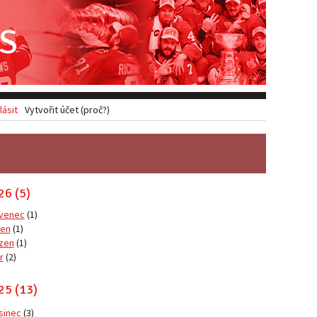
S
lásit
Vytvořit účet (proč?)
26 (5)
venec
(1)
en
(1)
zen
(1)
r
(2)
25 (13)
sinec
(3)