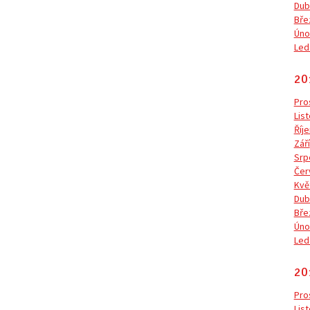
Dub
Bře
Úno
Led
20
Pro
Lis
Říje
Září
Srp
Čer
Kvě
Dub
Bře
Úno
Led
20
Pro
Lis