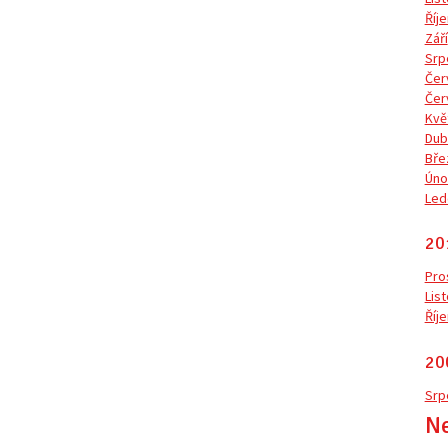
Říje
Září
Srp
Čer
Čer
Kvě
Dub
Bře
Úno
Led
20
Pro
Lis
Říje
20
Srp
Ne