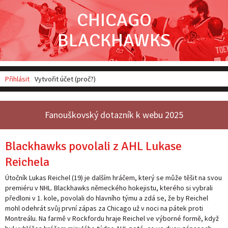
CHICAGO
BLACKHAWKS
Přihlásit
Vytvořit účet (proč?)
Fanouškovský dotazník k webu 2025
Blackhawks povolali z AHL Lukase
Reichela
Útočník Lukas Reichel (19) je dalším hráčem, který se může těšit na svou
premiéru v NHL. Blackhawks německého hokejistu, kterého si vybrali
předloni v 1. kole, povolali do hlavního týmu a zdá se, že by Reichel
mohl odehrát svůj první zápas za Chicago už v noci na pátek proti
Montreálu. Na farmě v Rockfordu hraje Reichel ve výborné formě, když