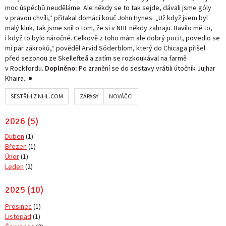
moc úspěchů neuděláme. Ale někdy se to tak sejde, dávali jsme góly
v pravou chvíli,“ přitakal domácí kouč John Hynes. „Už když jsem byl
malý kluk, tak jsme snil o tom, že si v NHL někdy zahraju. Bavilo mě to,
i když to bylo náročné. Celkově z toho mám ale dobrý pocit, povedlo se
mi pár zákroků,“ pověděl Arvid Söderblom, který do Chicaga přišel
před sezonou ze Skellefteå a zatím se rozkoukával na farmě
v Rockfordu.
Doplněno:
Po zranění se do sestavy vrátili útočník Jujhar
Khaira.
SESTŘIH Z NHL.COM
ZÁPASY
NOVÁČCI
2026 (5)
Duben
(1)
Březen
(1)
Únor
(1)
Leden
(2)
2025 (10)
Prosinec
(1)
Listopad
(1)