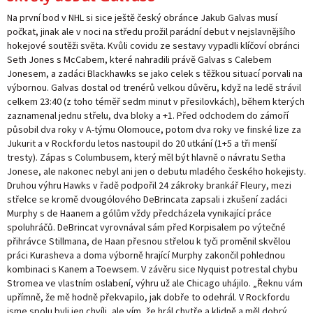
Na první bod v NHL si sice ještě český obránce Jakub Galvas musí
počkat, jinak ale v noci na středu prožil parádní debut v nejslavnějšího
hokejové soutěži světa. Kvůli covidu ze sestavy vypadli klíčoví obránci
Seth Jones s McCabem, které nahradili právě Galvas s Calebem
Jonesem, a zadáci Blackhawks se jako celek s těžkou situací porvali na
výbornou. Galvas dostal od trenérů velkou důvěru, když na ledě strávil
celkem 23:40 (z toho téměř sedm minut v přesilovkách), během kterých
zaznamenal jednu střelu, dva bloky a +1. Před odchodem do zámoří
působil dva roky v A-týmu Olomouce, potom dva roky ve finské lize za
Jukurit a v Rockfordu letos nastoupil do 20 utkání (1+5 a tři menší
tresty). Zápas s Columbusem, který měl být hlavně o návratu Setha
Jonese, ale nakonec nebyl ani jen o debutu mladého českého hokejisty.
Druhou výhru Hawks v řadě podpořil 24 zákroky brankář Fleury, mezi
střelce se kromě dvougólového DeBrincata zapsali i zkušení zadáci
Murphy s de Haanem a gólům vždy předcházela vynikající práce
spoluhráčů. DeBrincat vyrovnával sám před Korpisalem po výtečné
přihrávce Stillmana, de Haan přesnou střelou k tyči proměnil skvělou
práci Kurasheva a doma výborně hrající Murphy zakončil pohlednou
kombinaci s Kanem a Toewsem. V závěru sice Nyquist potrestal chybu
Stromea ve vlastním oslabení, výhru už ale Chicago uhájilo. „Řeknu vám
upřímně, že mě hodně překvapilo, jak dobře to odehrál. V Rockfordu
jsme spolu byli jen chvíli, ale vím, že hrál chytře a klidně a měl dobrý