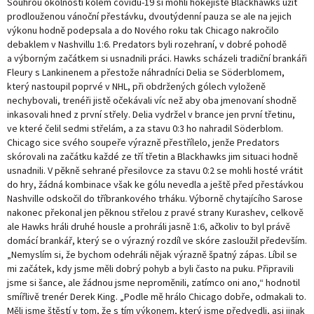
Souhrou okolností kolem covidu-19 si mohli hokejisté Blackhawks užít
prodlouženou vánoční přestávku, dvoutýdenní pauza se ale na jejich
výkonu hodně podepsala a do Nového roku tak Chicago nakročilo
debaklem v Nashvillu 1:6. Predators byli rozehraní, v dobré pohodě
a výborným začátkem si usnadnili práci. Hawks scházeli tradiční brankáři
Fleury s Lankinenem a přestože náhradníci Delia se Söderblomem,
který nastoupil poprvé v NHL, při obdržených gólech vyloženě
nechybovali, trenéři jistě očekávali víc než aby oba jmenovaní shodně
inkasovali hned z první střely. Delia vydržel v brance jen první třetinu,
ve které čelil sedmi střelám, a za stavu 0:3 ho nahradil Söderblom.
Chicago sice svého soupeře výrazně přestřílelo, jenže Predators
skórovali na začátku každé ze tří třetin a Blackhawks jim situaci hodně
usnadnili. V pěkně sehrané přesilovce za stavu 0:2 se mohli hosté vrátit
do hry, žádná kombinace však ke gólu nevedla a ještě před přestávkou
Nashville odskočil do tříbrankového trháku. Výborně chytajícího Sarose
nakonec překonal jen pěknou střelou z pravé strany Kurashev, celkově
ale Hawks hráli druhé housle a prohráli jasně 1:6, ačkoliv to byl právě
domácí brankář, který se o výrazný rozdíl ve skóre zasloužil především.
„Nemyslím si, že bychom odehráli nějak výrazně špatný zápas. Líbil se
mi začátek, kdy jsme měli dobrý pohyb a byli často na puku. Připravili
jsme si šance, ale žádnou jsme neproměnili, zatímco oni ano,“ hodnotil
smířlivě trenér Derek King. „Podle mě hrálo Chicago dobře, odmakali to.
Měli jsme štěstí v tom, že s tím výkonem, který jsme předvedli, asi jinak