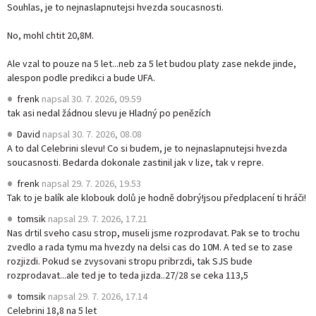
Souhlas, je to nejnaslapnutejsi hvezda soucasnosti.
No, mohl chtit 20,8M.
Ale vzal to pouze na 5 let...neb za 5 let budou platy zase nekde jinde,
alespon podle predikci a bude UFA.
frenk
napsal
30. 7. 2026, 09.59
tak asi nedal žádnou slevu je Hladný po penězích
David
napsal
30. 7. 2026, 08.08
A to dal Celebrini slevu! Co si budem, je to nejnaslapnutejsi hvezda
soucasnosti. Bedarda dokonale zastinil jak v lize, tak v repre.
frenk
napsal
29. 7. 2026, 19.53
Tak to je balík ale klobouk dolů je hodně dobrý!jsou předplacení ti hráči!
tomsik
napsal
29. 7. 2026, 17.21
Nas drtil sveho casu strop, museli jsme rozprodavat. Pak se to trochu
zvedlo a rada tymu ma hvezdy na delsi cas do 10M. A ted se to zase
rozjizdi. Pokud se zvysovani stropu pribrzdi, tak SJS bude
rozprodavat...ale ted je to teda jizda..27/28 se ceka 113,5
tomsik
napsal
29. 7. 2026, 17.14
Celebrini 18,8 na 5 let