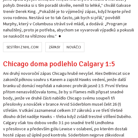
pohyb. Dneska si s tím poradil skvěle, neměl to lehké,“ chválil Galvase
trenér Derek King. „Pokaždé je to výjimečný zápas, když hrajete před
svou rodinou. Nestává se to tak často, jak bych si přál,“ pověděl
Murphy, který v Columbusu strávil své mládí, a dodává: „Program je
nahuštěný, proto je potřeba, abychom se vyvarovali výpadků a pokusili
se naskočit na vítěznou vlnu.“
SESTŘIH Z NHL.COM
ZÁPASY
NOVÁČCI
Chicago doma podlehlo Calgary 1:5
Ani druhý novoroční zápas Chicagu hrubě nevyšel. Alex DeBrincat sice
zakončil pěknou souhru s Kanem a zajistil Hawks vedení, jenže další
branku už domácí nepřidali a nakonec prohráli jasně 1:5. První třetina
přitom nenasvědčovala tomu, že by si Flames měli připsat snadné
body, jenže ve druhé části nabídlo Chicago svému soupeři tři
přesilovky a nováček v brance Arvid Söderblom musel čelit 26 (!)
střelám. V utkání zaznamenal celkem 37 zákroků a ve třetí třetině
dlouho držel naděje Hawks – třeba když zvládl trestné střílení Dubého.
Calgary však tou dobou vedlo 3:1 po snadné trefě Lindholma
v přesilovce a především gólu Lewise v oslabení, po kterém dostali
hosté zápas už úplně pod kontrolu. Söderblom nejprve zlikvidoval