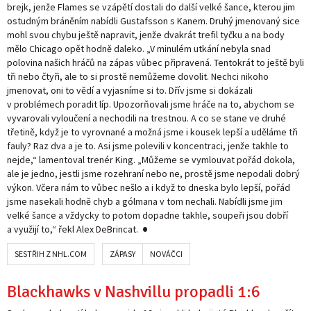
brejk, jenže Flames se vzápětí dostali do další velké šance, kterou jim
ostudným bráněním nabídli Gustafsson s Kanem. Druhý jmenovaný sice
mohl svou chybu ještě napravit, jenže dvakrát trefil tyčku a na body
mělo Chicago opět hodně daleko. „V minulém utkání nebyla snad
polovina našich hráčů na zápas vůbec připravená. Tentokrát to ještě byli
tři nebo čtyři, ale to si prostě nemůžeme dovolit. Nechci nikoho
jmenovat, oni to vědí a vyjasníme si to. Dřív jsme si dokázali
v problémech poradit líp. Upozorňovali jsme hráče na to, abychom se
vyvarovali vyloučení a nechodili na trestnou. A co se stane ve druhé
třetině, když je to vyrovnané a možná jsme i kousek lepší a uděláme tři
fauly? Raz dva a je to. Asi jsme polevili v koncentraci, jenže takhle to
nejde,“ lamentoval trenér King. „Můžeme se vymlouvat pořád dokola,
ale je jedno, jestli jsme rozehraní nebo ne, prostě jsme nepodali dobrý
výkon. Včera nám to vůbec nešlo a i když to dneska bylo lepší, pořád
jsme nasekali hodně chyb a gólmana v tom nechali. Nabídli jsme jim
velké šance a vždycky to potom dopadne takhle, soupeři jsou dobří
a využijí to,“ řekl Alex DeBrincat.
SESTŘIH Z NHL.COM
ZÁPASY
NOVÁČCI
Blackhawks v Nashvillu propadli 1:6