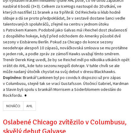
byl vyhlášen hráčem minulého týdne AHL poté, co ve dvou zápasech
nasbíral 6 bodů (3+3). Celkem za IceHogs nastoupil do 20 utkání, ve
kterých nastřílel 11 branek a na 9 přihrál. Od Reichela si klub hodně
slibuje a dá se proto předpokládat, že v sestavě dostane šanci vedle
talentovaných spoluhráčů, zřejmě na centru v jednom útoku
s Patrickem Kanem. Podobně jako Galvas má i Reichel dost zkušeností
z dospělého hokeje, když před odchodem do Ameriky působil dvě
sezony v Eisbärenu Berlín. Pokud za Chicago do konce sezony
neodehraje alespoň 10 zápasů, nováčkovská smlouva se mu protáhne
o jeden rok, a podle zpráv ze zámoří Hawks uvažují tímto směrem.
Trenér Derek King uvedl, že by se Reichel měl po několika utkáních opět
vrátit do AHL, kde tuto sezonu nejspíš dohraje. V tuhle chvíli se ale
může nadaný útočník chystat na svůj debut v dresu Blackhawks.
Doplněno:
Brankář Lankinen byl po covidu k dispozici už pro zápas
v Columbusu, stejně tak se vrací Gustafsson. Útočnicí Gabriel, Hardman
a Slavin byli spolu s brankáři Morrisem a Söderblomem odesláni do
Rockfordu.
NOVÁČCI
AHL
Oslabené Chicago zvítězilo v Columbusu,
skvělý debut Galvase