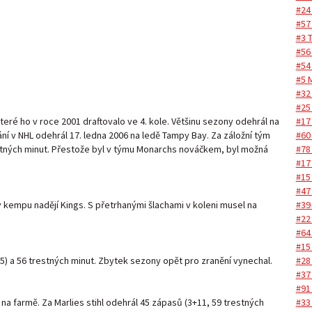
#24
#57
#3 
#56
#54
#5 
#32 
#25
#17
ré ho v roce 2001 draftovalo ve 4. kole. Většinu sezony odehrál na
#60
kání v NHL odehrál 17. ledna 2006 na ledě Tampy Bay. Za záložní tým
#78
estných minut. Přestože byl v týmu Monarchs nováčkem, byl možná
#17
#15
#47
#39
 v kempu nadějí Kings. S přetrhanými šlachami v koleni musel na
#22
#64
#15
#28
5) a 56 trestných minut. Zbytek sezony opět pro zranění vynechal.
#37
#91
#33
na farmě. Za Marlies stihl odehrál 45 zápasů (3+11, 59 trestných