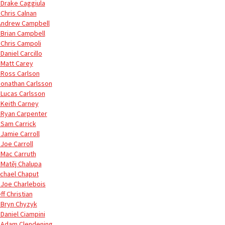
 Drake Caggiula
 Chris Calnan
Andrew Campbell
 Brian Campbell
 Chris Campoli
Daniel Carcillo
 Matt Carey
 Ross Carlson
Jonathan Carlsson
 Lucas Carlsson
 Keith Carney
 Ryan Carpenter
 Sam Carrick
 Jamie Carroll
 Joe Carroll
 Mac Carruth
 Matěj Chalupa
ichael Chaput
 Joe Charlebois
ff Christian
 Bryn Chyzyk
 Daniel Ciampini
 Adam Clendening