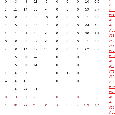
0
3
3
21
5
0
0
0
10
0,0
#39
3
11
14
59
-4
0
0
0
53
5,7
# Du
#11
0
0
0
0
0
0
0
0
1
0,0
#20
#49
2
5
7
56
7
0
0
0
44
4,6
# J
1
1
2
25
-3
0
0
0
30
3,3
#19
#50
0
0
0
2
-2
0
0
0
1
0,0
#46
4
10
14
52
15
0
0
1
62
6,5
#27
#5 
3
5
8
42
0
0
0
#15
3
5
8
61
0
0
0
#28
#77
1
6
7
86
0
1
0
#10
4
6
10
35
0
0
0
#32
# J
8
16
24
81
#6 
0
3
3
23
3
0
0
0
11
0,0
#18 
#48
18
56
74
280
35
3
0
2
319
5,6
#56
# J