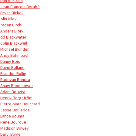
 Dan Bertram
 Jean-François Bérubé
 Bryan Bickell
olin Bilek
Braden Birch
 Anders Bjork
udd Blackwater
 Colin Blackwell
 Michael Blunden
 Andy Bohmbach
 Danny Bois
 David Bolland
 Brandon Bollig
 Radovan Bondra
 Shaw Boomhower
 Adam Boqvist
 Henrik Borgström
 Pierre-Marc Bouchard
 Jesse Boulerice
 Lance Bouma
 Rene Bourque
 Madison Bowey
 Daryl Boyle