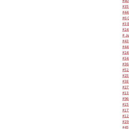
#40
#35
#44
#6 C
#3 
#24
# J
#43
#44
#24
#34
#36
#52
#25
#38
#27
#13
#96
#15
#17
#12
#29
#45