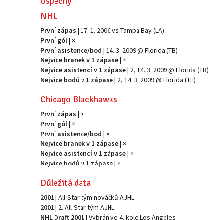
Úspěchy
NHL
První zápas
| 17. 1. 2006 vs Tampa Bay (LA)
První gól
| ×
První asistence/bod
| 14. 3. 2009 @ Florida (TB)
Nejvíce branek v 1 zápase
| ×
Nejvíce asistencí v 1 zápase
| 2, 14. 3. 2009 @ Florida (TB)
Nejvíce bodů v 1 zápase
| 2, 14. 3. 2009 @ Florida (TB)
Chicago Blackhawks
První zápas
| ×
První gól
| ×
První asistence/bod
| ×
Nejvíce branek v 1 zápase
| ×
Nejvíce asistencí v 1 zápase
| ×
Nejvíce bodů v 1 zápase
| ×
Důležitá data
2001
| All-Star tým nováčků AJHL
2001
| 2. All-Star tým AJHL
NHL Draft 2001
| Vybrán ve 4. kole Los Angeles