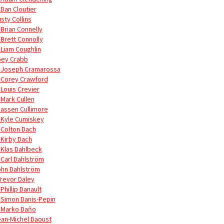
 Dan Cloutier
sty Collins
 Brian Connelly
 Brett Connolly
 Liam Coughlin
oey Crabb
 Joseph Cramarossa
 Corey Crawford
 Louis Crevier
 Mark Cullen
Jassen Cullimore
 Kyle Cumiskey
 Colton Dach
 Kirby Dach
 Klas Dahlbeck
 Carl Dahlström
ohn Dahlström
Trevor Daley
Phillip Danault
 Simon Danis-Pepin
 Marko Daňo
ean-Michel Daoust