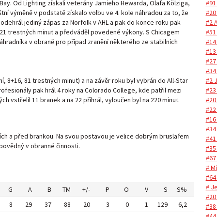
#91
Bay. Od Lighting získali veterány Jamieho Hewarda, Olafa Kölziga,
#20
tní výměně v podstatě získalo volbu ve 4. kole náhradou za to, že
#2 
 odehrál jediný zápas za Norfolk v AHL a pak do konce roku pak
#51
e a 21 trestných minut a předváděl povedené výkony. S Chicagem
#14
áhradníka v obraně pro případ zranění některého ze stabilních
#13 
#27
#34
#2 
 8+16, 81 trestných minut) a na závěr roku byl vybrán do All-Star
#23
ofesionály pak hrál 4 roky na Colorado College, kde patřil mezi
#20
h vstřelil 11 branek a na 22 přihrál, vyloučen byl na 220 minut.
#22
#16
#34
ozích a před brankou. Na svou postavou je velice dobrým bruslařem
#41
dpovědný v obranné činnosti.
#35
#67
# M
#64
# Je
G
A
B
TM
+/-
P
O
V
S
S%
#20
8
29
37
88
20
3
0
1
129
6,2
#38
#44