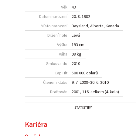
Věk
43
Datum narození
20. 8. 1982
Místo narození
Daysland, Alberta,
Kanada
Držení hole
Levá
Výška
193 cm
Váha
98 kg
Smlouva do
2010
Cap Hit
500 000 dolarů
Členem klubu
9. 7. 2009
–
30. 6. 2010
Draftován
2001, 116. celkem (4. kolo)
STATISTIKY
Kariéra