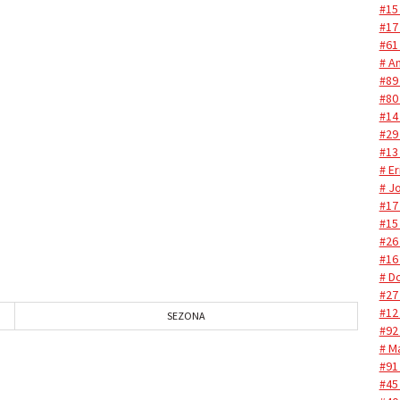
#15
#17
#61
# A
#89
#80
#14
#29
#13
# Er
# J
#17
#15
#26
#16
# D
#27
#12
SEZONA
#92
# M
#91
#45