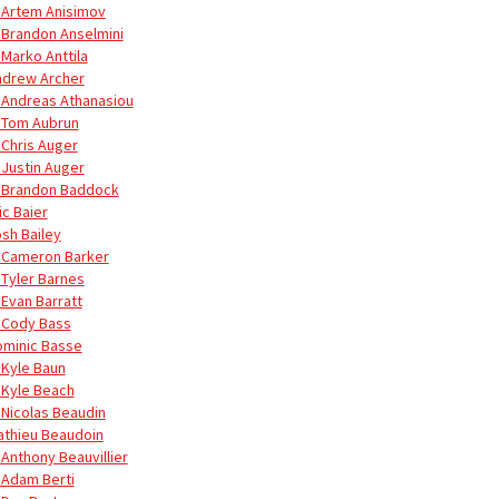
 Artem Anisimov
 Brandon Anselmini
 Marko Anttila
ndrew Archer
 Andreas Athanasiou
 Tom Aubrun
 Chris Auger
 Justin Auger
 Brandon Baddock
ic Baier
osh Bailey
 Cameron Barker
 Tyler Barnes
 Evan Barratt
 Cody Bass
ominic Basse
 Kyle Baun
 Kyle Beach
 Nicolas Beaudin
athieu Beaudoin
 Anthony Beauvillier
 Adam Berti