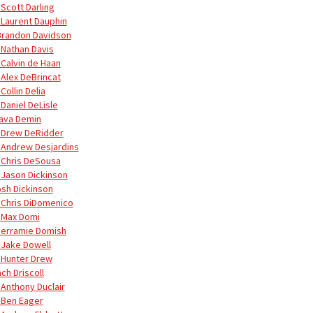
 Scott Darling
 Laurent Dauphin
Brandon Davidson
 Nathan Davis
 Calvin de Haan
 Alex DeBrincat
Collin Delia
 Daniel DeLisle
lava Demin
 Drew DeRidder
 Andrew Desjardins
 Chris DeSousa
 Jason Dickinson
osh Dickinson
 Chris DiDomenico
 Max Domi
Jerramie Domish
 Jake Dowell
 Hunter Drew
ch Driscoll
 Anthony Duclair
 Ben Eager