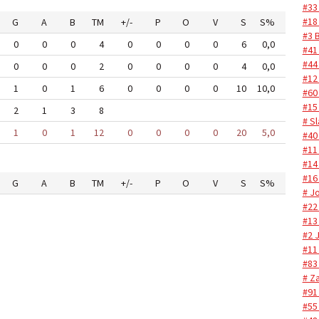
#33
#18
G
A
B
TM
+/-
P
O
V
S
S%
#3 
0
0
0
4
0
0
0
0
6
0,0
#41
#44
0
0
0
2
0
0
0
0
4
0,0
#12
1
0
1
6
0
0
0
0
10
10,0
#60 
#15
2
1
3
8
# S
1
0
1
12
0
0
0
0
20
5,0
#40
#11
#14
#16
G
A
B
TM
+/-
P
O
V
S
S%
# J
#22
#13
#2 
#11
#83
# Za
#91
#55