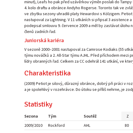
minut), Leafs ho pak před uzávěrkou výměn poslali do Tampy 
4. kolo draftu a obránce Andyho Rogerse. Toronto tak ve zvláš
ve zbytku sezony uhradili platy Hewardovi s Kölzigem. Petiot
nastupoval za Lightning. V 11 utkáních si připsal 3 asistenc
podepsal smlouvu 9. července 2009 a měl by zastávat úlohu n
členů zadních řad.
Juniorská kariéra
V sezoně 2000–2001 nastupoval za Camrose Kodiaks (55 utkání,
týmu nováčků a 2. All-Star týmu AJHL. Před příchodem mezi pr
lídry obranných řad. Celkem za CC odehrál 141 utkání, ve kterýc
Charakteristika
(2009) Petiot je silový, důrazný obránce, dobrý při práci v r
a je spolehlivý v rozehrávce. Do útoku se příliš nehrne, je zo
Statistiky
Sezona
Tým
Soutěž
Z
2009/2010
Rockford
AHL
80