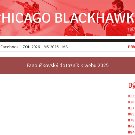
CHICAGO BLACKHAWK
Facebook
ZOH 2026
MS 2026
MSJ 2026
Přih
Fanouškovský dotazník k webu 2025
Bý
#13
#28
#17
#85
#78
#42
#84