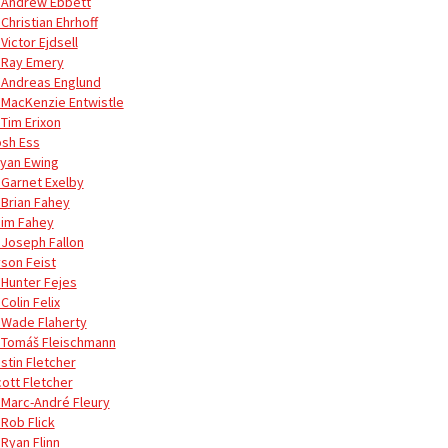
 Andrew Ebbett
Christian Ehrhoff
Victor Ejdsell
 Ray Emery
 Andreas Englund
 MacKenzie Entwistle
 Tim Erixon
osh Ess
ryan Ewing
 Garnet Exelby
 Brian Fahey
Jim Fahey
 Joseph Fallon
yson Feist
 Hunter Fejes
Colin Felix
 Wade Flaherty
 Tomáš Fleischmann
stin Fletcher
cott Fletcher
 Marc-André Fleury
 Rob Flick
 Ryan Flinn