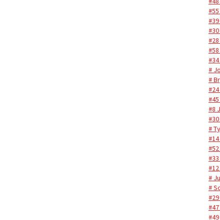
#48
#55 
#39 
#30
#28
#58
#34
# J
# B
#24
#45
#8 
#30
# T
#14
#52 
#33
#12
# Ju
# S
#29
#47
#49