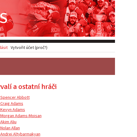
S
lásit
Vytvořit účet (proč?)
valí a ostatní hráči
 Spencer Abbott
 Craig Adams
 Kevyn Adams
 Morgan Adams-Moisan
 Akim Aliu
 Nolan Allan
 Andrei Altybarmakyan