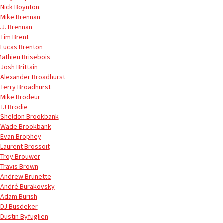
 Nick Boynton
 Mike Brennan
T.J. Brennan
 Tim Brent
 Lucas Brenton
Mathieu Brisebois
Josh Brittain
 Alexander Broadhurst
 Terry Broadhurst
 Mike Brodeur
 TJ Brodie
 Sheldon Brookbank
 Wade Brookbank
 Evan Brophey
 Laurent Brossoit
 Troy Brouwer
 Travis Brown
 Andrew Brunette
 André Burakovsky
 Adam Burish
 DJ Busdeker
 Dustin Byfuglien