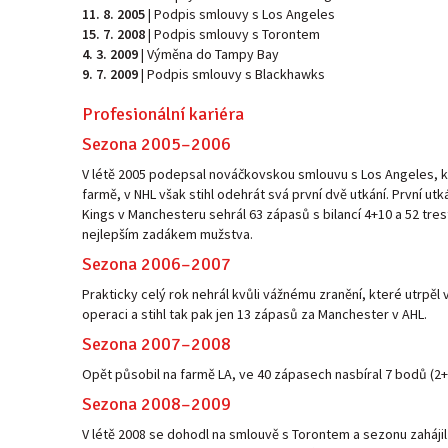
11. 8. 2005
| Podpis smlouvy s Los Angeles
15. 7. 2008
| Podpis smlouvy s Torontem
4. 3. 2009
| Výměna do Tampy Bay
9. 7. 2009
| Podpis smlouvy s Blackhawks
Profesionální kariéra
Sezona 2005–2006
V létě 2005 podepsal nováčkovskou smlouvu s Los Angeles, kte
farmě, v NHL však stihl odehrát svá první dvě utkání. První ut
Kings v Manchesteru sehrál 63 zápasů s bilancí 4+10 a 52 tr
nejlepším zadákem mužstva.
Sezona 2006–2007
Prakticky celý rok nehrál kvůli vážnému zranění, které utrpěl
operaci a stihl tak pak jen 13 zápasů za Manchester v AHL.
Sezona 2007–2008
Opět působil na farmě LA, ve 40 zápasech nasbíral 7 bodů (2+
Sezona 2008–2009
V létě 2008 se dohodl na smlouvě s Torontem a sezonu zahájil 