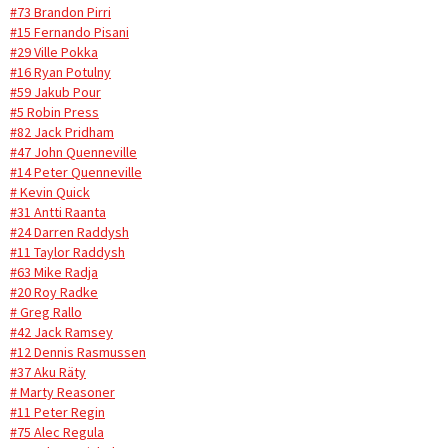
#73 Brandon Pirri
#15 Fernando Pisani
#29 Ville Pokka
#16 Ryan Potulny
#59 Jakub Pour
#5 Robin Press
#82 Jack Pridham
#47 John Quenneville
#14 Peter Quenneville
# Kevin Quick
#31 Antti Raanta
#24 Darren Raddysh
#11 Taylor Raddysh
#63 Mike Radja
#20 Roy Radke
# Greg Rallo
#42 Jack Ramsey
#12 Dennis Rasmussen
#37 Aku Räty
# Marty Reasoner
#11 Peter Regin
#75 Alec Regula