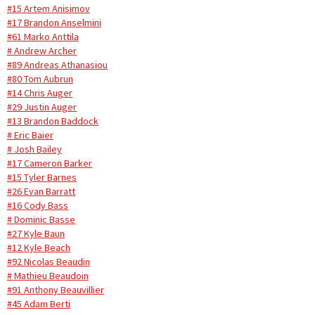
#15 Artem Anisimov
#17 Brandon Anselmini
#61 Marko Anttila
# Andrew Archer
#89 Andreas Athanasiou
#80 Tom Aubrun
#14 Chris Auger
#29 Justin Auger
#13 Brandon Baddock
# Eric Baier
# Josh Bailey
#17 Cameron Barker
#15 Tyler Barnes
#26 Evan Barratt
#16 Cody Bass
# Dominic Basse
#27 Kyle Baun
#12 Kyle Beach
#92 Nicolas Beaudin
# Mathieu Beaudoin
#91 Anthony Beauvillier
#45 Adam Berti