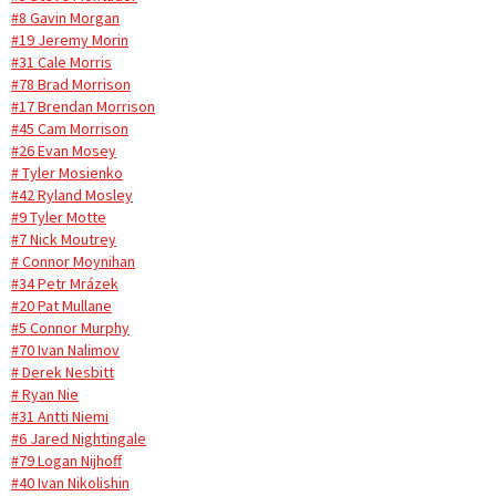
#8 Gavin Morgan
#19 Jeremy Morin
#31 Cale Morris
#78 Brad Morrison
#17 Brendan Morrison
#45 Cam Morrison
#26 Evan Mosey
# Tyler Mosienko
#42 Ryland Mosley
#9 Tyler Motte
#7 Nick Moutrey
# Connor Moynihan
#34 Petr Mrázek
#20 Pat Mullane
#5 Connor Murphy
#70 Ivan Nalimov
# Derek Nesbitt
# Ryan Nie
#31 Antti Niemi
#6 Jared Nightingale
#79 Logan Nijhoff
#40 Ivan Nikolishin