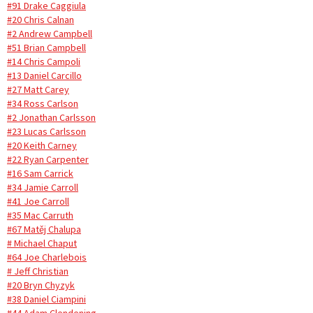
#91 Drake Caggiula
#20 Chris Calnan
#2 Andrew Campbell
#51 Brian Campbell
#14 Chris Campoli
#13 Daniel Carcillo
#27 Matt Carey
#34 Ross Carlson
#2 Jonathan Carlsson
#23 Lucas Carlsson
#20 Keith Carney
#22 Ryan Carpenter
#16 Sam Carrick
#34 Jamie Carroll
#41 Joe Carroll
#35 Mac Carruth
#67 Matěj Chalupa
# Michael Chaput
#64 Joe Charlebois
# Jeff Christian
#20 Bryn Chyzyk
#38 Daniel Ciampini