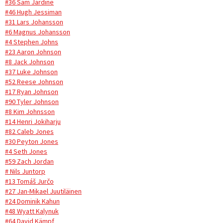
#36 Sam Jardine
#46 Hugh Jessiman
#31 Lars Johansson
#6 Magnus Johansson
#4 Stephen Johns
#23 Aaron Johnson
#8 Jack Johnson
#37 Luke Johnson
#52 Reese Johnson
#17 Ryan Johnson
#90 Tyler Johnson
#8 Kim Johnsson
#14 Henri Jokiharju
#82 Caleb Jones
#30 Peyton Jones
#4 Seth Jones
#59 Zach Jordan
# Nils Juntorp
#13 Tomáš Jurčo
#27 Jan-Mikael Juutiläinen
#24 Dominik Kahun
#48 Wyatt Kalynuk
#64 David Kämpf