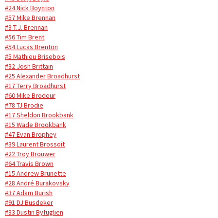
#24 Nick Boynton
#57 Mike Brennan
#3 T.J. Brennan
#56 Tim Brent
#54 Lucas Brenton
#5 Mathieu Brisebois
#32 Josh Brittain
#25 Alexander Broadhurst
#17 Terry Broadhurst
#60 Mike Brodeur
#78 TJ Brodie
#17 Sheldon Brookbank
#15 Wade Brookbank
#47 Evan Brophey
#39 Laurent Brossoit
#22 Troy Brouwer
#64 Travis Brown
#15 Andrew Brunette
#28 André Burakovsky
#37 Adam Burish
#91 DJ Busdeker
#33 Dustin Byfuglien