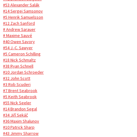
#53 Alexander Salák
#14 Sergei Samsonov
#5 Henrik Samuelsson
#12 Zach Sanford
# Andrew Sarauer
# Maxime Sauvé
#40 Owen Savory
#54 J.-C. Sawyer
#5 Cameron Schilling
#18 Nick Schmaltz
#38 Ryan Schnell
#10 Jordan Schroeder
#32 John Scott
#3 Rob Scuderi
#7 Brent Seabrook
#5 Keith Seabrook
#55 Nick Seeler
#14 Brandon Segal
#34 Jiří Sekáč
#36 Maxim Shalunov
#10 Patrick Sharp
#43 Jimmy Sharrow