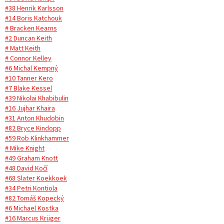
#38 Henrik Karlsson
#14 Boris Katchouk
# Bracken Kearns
#2 Duncan Keith
# Matt Keith
# Connor Kelley
#6 Michal Kempný
#10 Tanner Kero
#7 Blake Kessel
#39 Nikolai Khabibulin
#16 Jujhar Khaira
#31 Anton Khudobin
#82 Bryce Kindopp
#59 Rob Klinkhammer
# Mike Knight
#49 Graham Knott
#48 David Kočí
#68 Slater Koekkoek
#34 Petri Kontiola
#82 Tomáš Kopecký
#6 Michael Kostka
#16 Marcus Krüger