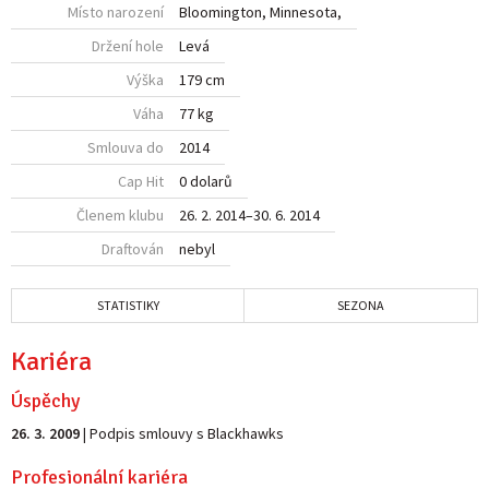
Místo narození
Bloomington, Minnesota,
Držení hole
Levá
Výška
179 cm
Váha
77 kg
Smlouva do
2014
Cap Hit
0 dolarů
Členem klubu
26. 2. 2014
–
30. 6. 2014
Draftován
nebyl
STATISTIKY
SEZONA
Kariéra
Úspěchy
26. 3. 2009
| Podpis smlouvy s Blackhawks
Profesionální kariéra