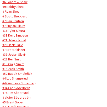
#65 Andrew Shaw
#9 Bobby Shea
# Ryan Shea
# Scott Sheppard
#7 Ben Shutron
#79 Dylan Sikura
#16 Tyler Sikura
#33 Kent Simpson
#21 Jakub Šindel
#20 Jack Skille
#7 Brett Skinner
#36 Josiah Slavin
#28 Ben Smith
#15 Craig Smith
#15 Zack Smith
#52 Radek Smoleňák
#4 Luc Snuggerud
#47 Andreas Söderberg
#34 Carl Söderberg
#76 Tim Söderlund
# Victor Söderström
#5 Brent Sopel