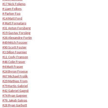
#17 Nick Foligno
# Liam Folkes
# Parker Foo
#14 Matt Ford
# Matt Fornataro
#31 Anton Forsberg
#19 Gustav Forsling
#26 Alexandre Fortin
#49 Mitch Fossier
#90 Scott Foster
#3 Dillon Fournier
#11 Cody Franson
#46 Colin Fraser
#4 Matt Fraser
#24 Byron Froese
#67 Michael Frolík
#29 Mathias From
#79 Kurtis Gabriel
#42 Gabriel Gagné
#74 Ryan Gagnier
#76 Jakub Galvas
#28 Ryan Garbutt