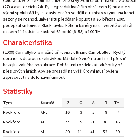
Colorada. Ve 3. sezoně na univerzitě si vytvořil osobní maxima v bodech
(27) a asistencích (24). Byl nejproduktivnějším obráncem týmu a mezi
všemi spoluhráči byl 3. V asistencích se dělil o 1. místo v týmu. Na konci
sezony se rozhodl univerzitu předčasně opustit a 26. března 2009
podepsal smlouvu s Blackhawks. Během kariéry na univerzitě odehrál
celkem 114 utkání a nasbíral 63 bodů (8+55) a 100 TM.
Charakteristika
(2009) Connellyho je možné přirovnat k Brianu Campbellovi. Rychlý
obránce s dobrou rozehrávkou. Má dobré vidění a umí najít přesně
hokejku volného spoluhráče. Dobře umí rozdělovat také puky při
přesilových hrách. Aby se prosadil na vyšší úrovni musí ovšem
zapracovat na defenzivní činnosti.
Statistiky
Tým
Soutěž
Z
G
A
B
TM
Rockford
AHL
16
3
5
8
4
Rockford
AHL
44
5
31
36
16
Rockford
AHL
80
11
41
52
39