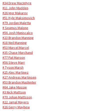
#34 Drew MacIntyre
#11 John Madden
#26 Igor Makarov
#51 Kyle Maksimovich
#79 Jordan Maletta
# Seamus Malone
#56 Josh Maniscalco
#23 Brandon Manning
#18 Neil Manning
#53 Marcel Marcel
#35 Chase Marchand
#77 Pat Maroon
#56 Steve Marr
# Tyson Marsh
#25 Alec Martinez
#27 Andreas Martinsen
#53 Brandon Mashinter
#64 Jake Massie
#3 Nick Mattson
#70 Johan Mattsson
#22 Jamal Mayers
#26 Gerry Mayhew