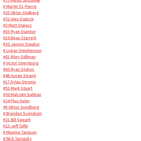
#75 Matúš Spodniak
# Martin St. Pierre
#25 Viktor Stalberg
#32 Alex Stalock
#3 Matt Stanisz
#55 Ryan Stanton
#16 Beau Starrett
#30 Jaxson Stauber
# Logan Stephenson
#61 Riley Stillman
# Victor Stjernborg
#63 Ryan Stokes
#48 Austin Strand
#17 Dylan Strome
#55 Mark Stuart
#30 Malcolm Subban
#24 Pius Suter
#8 Viktor Svedberg
# Brandon Svendsen
#21 Bill Sweatt
#23 Jeff Taffe
# Maxime Tanguay
# Nick Tarnasky