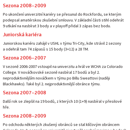
Sezona 2008–2009
Po ukončení univerzitní kariéry se přesunul do Rockfordu, se kterým
podepsal amatérskou zkušební smlouvu. V základní části stihl odehrát
9 utkání na nasbírat 3 body a v playoff přidal 3 zápas bez bodu.
Juniorská kariéra
Juniorskou kariéru zahájil v USHL v týmu Tri-City, kde strávil 2 sezony
a odehrál tam 74 zápasů s 15 body (3+12) a 28 TM.
Sezona 2006–2007
V sezoně 2006-2007 vstoupil na univerzitu a hrál ve WCHA za Colorado
College. V nováčkovské sezoně nasbíral 17 bodů a byl 2.
neproduktivnějším nováčkem v týmu po Billu Sweattovi (naději
Blackhawks). Také byl 2. nejproduktivnější obránce týmu.
Sezona 2007–2008
Další rok se zlepšil na 19 bodů, z kterých 10 (1+9) nasbíral v přesilové
hře.
Sezona 2008–2009
Po odchodu některých zkušený obránců se stal klíčovým obráncem