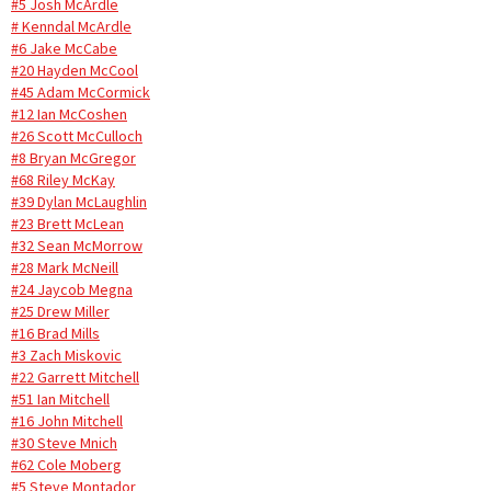
#5 Josh McArdle
# Kenndal McArdle
#6 Jake McCabe
#20 Hayden McCool
#45 Adam McCormick
#12 Ian McCoshen
#26 Scott McCulloch
#8 Bryan McGregor
#68 Riley McKay
#39 Dylan McLaughlin
#23 Brett McLean
#32 Sean McMorrow
#28 Mark McNeill
#24 Jaycob Megna
#25 Drew Miller
#16 Brad Mills
#3 Zach Miskovic
#22 Garrett Mitchell
#51 Ian Mitchell
#16 John Mitchell
#30 Steve Mnich
#62 Cole Moberg
#5 Steve Montador