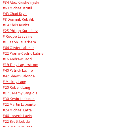
#34 Alex Krushelnyski
#63 Michael Krutil
#43 Chad Krys
#8 Dominik Kubalík
#14 Chris Kunitz
#25 Philipp Kurashev
# Roope Laavainen
#1 Jason LaBarbera
#64 Olivier Labelle
#22 Pierre-Cedric Labrie
#16 Andrew Ladd
#19 Tony Lagerstrom
#40 Patrick Lalime
#42 Shawn Lalonde
# Mickey Lang
#20 Robert Lang
#17 Jeremy Langlois
#30 Kevin Lankinen
#22 Martin Lapointe
#24 Michael Latta
#46 Joseph Lavin
#22 Brett Lebda