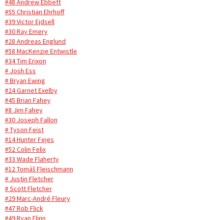
#48 Andrew Ebbett
#55 Christian Ehrhoff
#39 Victor Ejdsell
#30 Ray Emery
#28 Andreas Englund
#58 MacKenzie Entwistle
#34 Tim Erixon
# Josh Ess
# Bryan Ewing
#24 Garnet Exelby
#45 Brian Fahey
#8 Jim Fahey
#30 Joseph Fallon
# Tyson Feist
#14 Hunter Fejes
#52 Colin Felix
#33 Wade Flaherty
#12 Tomáš Fleischmann
# Justin Fletcher
# Scott Fletcher
#29 Marc-André Fleury
#47 Rob Flick
#49 Ryan Flinn