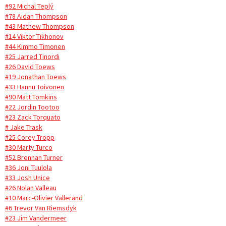
#92 Michal Teplý
#78 Aidan Thompson
#43 Mathew Thompson
#14 Viktor Tikhonov
#44 Kimmo Timonen
#25 Jarred Tinordi
#26 David Toews
#19 Jonathan Toews
#33 Hannu Toivonen
#90 Matt Tomkins
#22 Jordin Tootoo
#23 Zack Torquato
# Jake Trask
#25 Corey Tropp
#30 Marty Turco
#52 Brennan Turner
#36 Joni Tuulola
#33 Josh Unice
#26 Nolan Valleau
#10 Marc-Olivier Vallerand
#6 Trevor Van Riemsdyk
#23 Jim Vandermeer