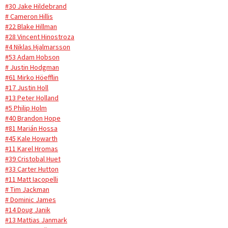
#30 Jake Hildebrand
# Cameron Hillis
#22 Blake Hillman
#28 Vincent Hinostroza
#4 Niklas Hjalmarsson
#53 Adam Hobson
# Justin Hodgman
#61 Mirko Höefflin
#17 Justin Holl
#13 Peter Holland
#5 Philip Holm
#40 Brandon Hope
#81 Marián Hossa
#45 Kale Howarth
#11 Karel Hromas
#39 Cristobal Huet
#33 Carter Hutton
#11 Matt Iacopelli
# Tim Jackman
# Dominic James
#14 Doug Janik
#13 Mattias Janmark