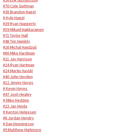
#56 Erik Gustafsson
#70 Cole Guttman
#38 Brandon Hagel
# Kyle Hagel
#39 Ryan Haggerty
#59 Mikael Hakkarainen
#71 Taylor Hall
#48 Tim Hambly
#26 Michal Handzuš
#86 Mike Hardman
#21 Jay Harrison
#24 Ryan Hartman
#24 Martin Havlát
#40 John Hayden
#12 Jimmy Hayes
# Kevin Hayes
#47 Josh Healey
# Mike Hedden
#23 Jan Hejda
# Kenton Helgesen
#6 Jordan Hendry
# Dan Henningson
#9 Matthew Highmore