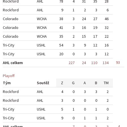
Rockford
AHL
78
4
31
35
28
Rockford
AHL
9
1
2
3
6
Colorado
WCHA
38
3
24
27
46
Colorado
WCHA
41
3
16
19
32
Colorado
WCHA
35
2
15
17
22
Tri-City
USHL
54
3
9
12
16
Tri-City
USHL
20
0
3
3
12
93
AHL celkem
227
24
110
134
Playoff
Tým
Soutěž
Z
G
A
B
TM
Rockford
AHL
4
0
3
3
2
Rockford
AHL
3
0
0
0
2
Tri-City
USHL
5
1
0
1
0
Tri-City
USHL
9
0
1
1
2
4
AHL celkem
7
0
3
3