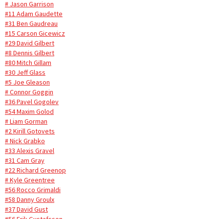
# Jason Garrison
#11 Adam Gaudette
#31 Ben Gaudreau
#15 Carson Gicewicz
#29 David Gilbert
#8 Dennis Gilbert
#80 Mitch Gillam
#30 Jeff Glass
#5 Joe Gleason
# Connor Goggin
#36 Pavel Gogolev
#54 Maxim Golod
# Liam Gorman
#2 Kirill Gotovets
# Nick Grabko
#33 Alexis Gravel
#31 Cam Gray
#22 Richard Greenop
# Kyle Greentree
#56 Rocco Grimaldi
#58 Danny Groulx
#37 David Gust