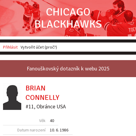
CHICAGO
BLACKHAWKS
Přihlásit
Vytvořit účet (proč?)
Fanouškovský dotazník k webu 2025
BRIAN
CONNELLY
#11
,
Obránce
USA
Věk
40
Datum narození
10. 6. 1986