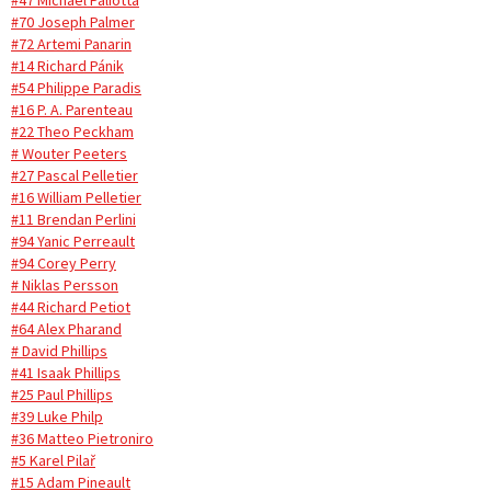
#47 Michael Paliotta
#70 Joseph Palmer
#72 Artemi Panarin
#14 Richard Pánik
#54 Philippe Paradis
#16 P. A. Parenteau
#22 Theo Peckham
# Wouter Peeters
#27 Pascal Pelletier
#16 William Pelletier
#11 Brendan Perlini
#94 Yanic Perreault
#94 Corey Perry
# Niklas Persson
#44 Richard Petiot
#64 Alex Pharand
# David Phillips
#41 Isaak Phillips
#25 Paul Phillips
#39 Luke Philp
#36 Matteo Pietroniro
#5 Karel Pilař
#15 Adam Pineault