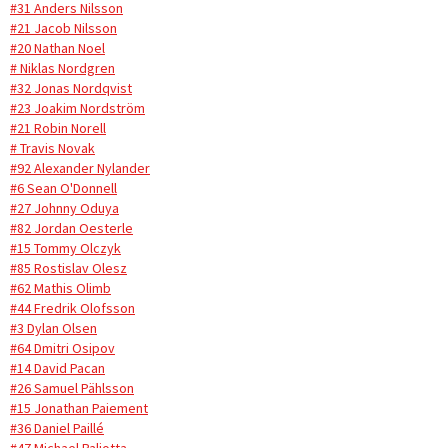
#31 Anders Nilsson
#21 Jacob Nilsson
#20 Nathan Noel
# Niklas Nordgren
#32 Jonas Nordqvist
#23 Joakim Nordström
#21 Robin Norell
# Travis Novak
#92 Alexander Nylander
#6 Sean O'Donnell
#27 Johnny Oduya
#82 Jordan Oesterle
#15 Tommy Olczyk
#85 Rostislav Olesz
#62 Mathis Olimb
#44 Fredrik Olofsson
#3 Dylan Olsen
#64 Dmitri Osipov
#14 David Pacan
#26 Samuel Pählsson
#15 Jonathan Paiement
#36 Daniel Paillé