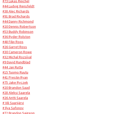
#73 Lukas Reichel
#44 Ludvig Rensfeldt
#38 Alec Richards
#91 Brad Richards
#44 Danny Richmond
#20 Dennis Robertson
#53 Buddy Robinson
#36 Ryder Rolston
#48 Filip Roos
#26 Garret Ross
#30 Cameron Rowe
#32 Michal Rozsíval
#9 David Rundblad
#44 Jan Rutta
#15 Tuomo Ruutu
#41 Prestin Ryan
#75 Jake Ryczek
#20 Brandon Saad
#28 Aleksi Saarela
#26 Antti Saarela
# Vili Saarijärvi
# Ilya Safonov
#72 Brandon Saigeon