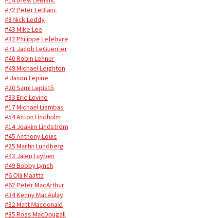
#14 Drew LeBlanc
#72 Peter LeBlanc
#8 Nick Leddy
#43 Mike Lee
#32 Philippe Lefebvre
#71 Jacob LeGuerrier
#40 Robin Lehner
#49 Michael Leighton
# Jason Lepine
#20 Sami Lepistö
#33 Eric Levine
#17 Michael Liambas
#54 Anton Lindholm
#14 Joakim Lindström
#45 Anthony Louis
#25 Martin Lundberg
#43 Jalen Luypen
#49 Bobby Lynch
#6 Olli Määttä
#62 Peter MacArthur
#34 Kenny MacAulay
#32 Matt Macdonald
#85 Ross MacDougall