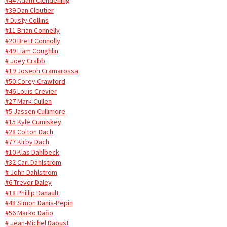
#44 Adam Clendening
#39 Dan Cloutier
# Dusty Collins
#11 Brian Connelly
#20 Brett Connolly
#49 Liam Coughlin
# Joey Crabb
#19 Joseph Cramarossa
#50 Corey Crawford
#46 Louis Crevier
#27 Mark Cullen
#5 Jassen Cullimore
#15 Kyle Cumiskey
#28 Colton Dach
#77 Kirby Dach
#10 Klas Dahlbeck
#32 Carl Dahlström
# John Dahlström
#6 Trevor Daley
#18 Phillip Danault
#48 Simon Danis-Pepin
#56 Marko Daňo
# Jean-Michel Daoust