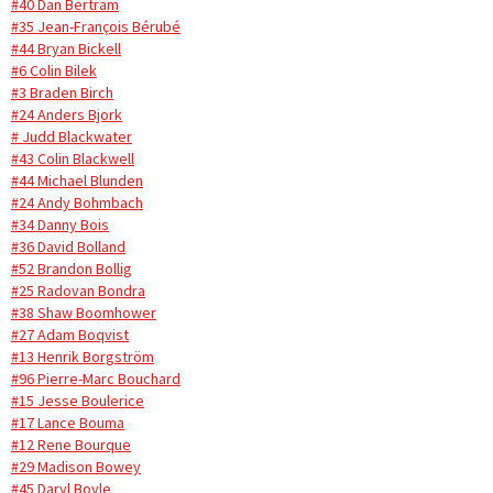
#40 Dan Bertram
#35 Jean-François Bérubé
#44 Bryan Bickell
#6 Colin Bilek
#3 Braden Birch
#24 Anders Bjork
# Judd Blackwater
#43 Colin Blackwell
#44 Michael Blunden
#24 Andy Bohmbach
#34 Danny Bois
#36 David Bolland
#52 Brandon Bollig
#25 Radovan Bondra
#38 Shaw Boomhower
#27 Adam Boqvist
#13 Henrik Borgström
#96 Pierre-Marc Bouchard
#15 Jesse Boulerice
#17 Lance Bouma
#12 Rene Bourque
#29 Madison Bowey
#45 Daryl Boyle