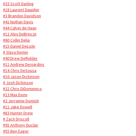
#33 Scott Darling
#18 Laurent Dauphin
#3 Brandon Davidson
#41 Nathan Davis
#44 Calvin de Haan
#12 Alex DeBrincat
#60 Collin Delia
#15 Daniel DeLisle
# Slava Demin
#40 Drew DeRidder
#11 Andrew Desjardins
#14 Chris DeSousa
#16 Jason Dickinson
# Josh Dickinson
#22 Chris DiDomenico
#13 Max Domi
#2 Jerramie Domish
#11 Jake Dowell
#83 Hunter Drew
# Zach Driscoll
#91 Anthony Duclair
#55 Ben Eager