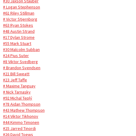
#30 Jaxson Stauber
# Logan Stephenson
#61 Riley Stillman
# Victor Stjernborg
#63 Ryan Stokes
#48 Austin Strand
#17 Dylan Strome
#55 Mark Stuart
#30 Malcolm Subban
#24 Pius Suter
#8 Viktor Svedberg
# Brandon Svendsen
#21 Bill Sweatt
#23 Jeff Taffe
# Maxime Tanguay
# Nick Tarnasky
#92 Michal Teplý
#78 Aidan Thompson
#43 Mathew Thompson
#14 Viktor Tikhonov
#44 Kimmo Timonen
#25 Jarred Tinordi
#26 David Toews