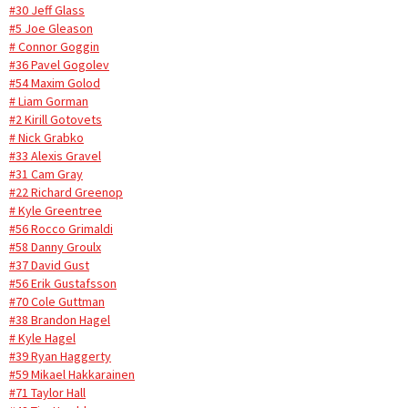
#30 Jeff Glass
#5 Joe Gleason
# Connor Goggin
#36 Pavel Gogolev
#54 Maxim Golod
# Liam Gorman
#2 Kirill Gotovets
# Nick Grabko
#33 Alexis Gravel
#31 Cam Gray
#22 Richard Greenop
# Kyle Greentree
#56 Rocco Grimaldi
#58 Danny Groulx
#37 David Gust
#56 Erik Gustafsson
#70 Cole Guttman
#38 Brandon Hagel
# Kyle Hagel
#39 Ryan Haggerty
#59 Mikael Hakkarainen
#71 Taylor Hall