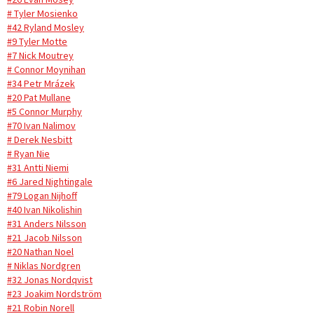
# Tyler Mosienko
#42 Ryland Mosley
#9 Tyler Motte
#7 Nick Moutrey
# Connor Moynihan
#34 Petr Mrázek
#20 Pat Mullane
#5 Connor Murphy
#70 Ivan Nalimov
# Derek Nesbitt
# Ryan Nie
#31 Antti Niemi
#6 Jared Nightingale
#79 Logan Nijhoff
#40 Ivan Nikolishin
#31 Anders Nilsson
#21 Jacob Nilsson
#20 Nathan Noel
# Niklas Nordgren
#32 Jonas Nordqvist
#23 Joakim Nordström
#21 Robin Norell