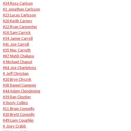
#34 Ross Carlson
#2 Jonathan Carlsson
#23 Lucas Carlsson
#20 Keith Carney
#22 Ryan Carpenter
#16 Sam Carrick
#34 Jamie Carroll
#41 Joe Carroll
#35 Mac Carruth
#67 Matěj Chalupa
# Michael Chaput
#64 Joe Charlebois
# Jeff Christian
#20 Bryn Chyzyk
#38 Daniel Ciampini
#44 Adam Clendening
#39 Dan Cloutier
# Dusty Collins
#11 Brian Connelly
#20 Brett Connolly
#49 Liam Coughlin
# Joey Crabb