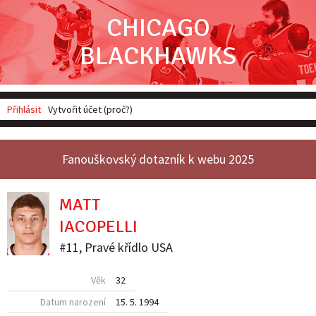
CHICAGO
BLACKHAWKS
Přihlásit
Vytvořit účet (proč?)
Fanouškovský dotazník k webu 2025
MATT
IACOPELLI
#11
,
Pravé křídlo
USA
Věk
32
Datum narození
15. 5. 1994