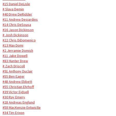
#15 Daniel DeLisle
# Slava Demin
#40 Drew DeRidder
#11 Andrew Desjardins
#14 Chris DeSousa
#16 Jason Dickinson
# Josh Dickinson
#22 Chris DiDomenico
#13 Max Domi
#2 Jerramie Domish
#11 Jake Dowell
#83 Hunter Drew
# Zach Driscoll
#91 Anthony Duclair
#55 Ben Eager
#48 Andrew Ebbett
#55 Christian Ehrhoff
#39 Victor Ejdsell
#30 Ray Emery
#28 Andreas Englund
#58 MacKenzie Entwistle
#34 Tim Erixon