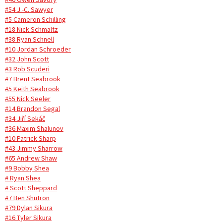
#54 J.-C. Sawyer
#5 Cameron Schilling
#18 Nick Schmaltz
#38 Ryan Schnell
#10 Jordan Schroeder
#32 John Scott
#3 Rob Scuderi
#7 Brent Seabrook
#5 Keith Seabrook
#55 Nick Seeler
#14 Brandon Segal
#34 Jiří Sekáč
#36 Maxim Shalunov
#10 Patrick Sharp
#43 Jimmy Sharrow
#65 Andrew Shaw
#9 Bobby Shea
# Ryan Shea
# Scott Sheppard
#7 Ben Shutron
#79 Dylan Sikura
#16 Tyler Sikura