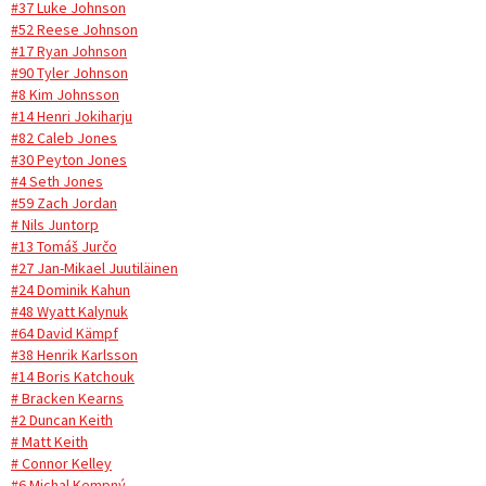
#37 Luke Johnson
#52 Reese Johnson
#17 Ryan Johnson
#90 Tyler Johnson
#8 Kim Johnsson
#14 Henri Jokiharju
#82 Caleb Jones
#30 Peyton Jones
#4 Seth Jones
#59 Zach Jordan
# Nils Juntorp
#13 Tomáš Jurčo
#27 Jan-Mikael Juutiläinen
#24 Dominik Kahun
#48 Wyatt Kalynuk
#64 David Kämpf
#38 Henrik Karlsson
#14 Boris Katchouk
# Bracken Kearns
#2 Duncan Keith
# Matt Keith
# Connor Kelley
#6 Michal Kempný