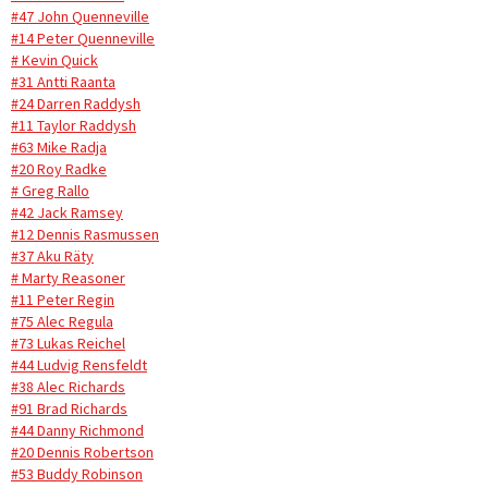
#47 John Quenneville
#14 Peter Quenneville
# Kevin Quick
#31 Antti Raanta
#24 Darren Raddysh
#11 Taylor Raddysh
#63 Mike Radja
#20 Roy Radke
# Greg Rallo
#42 Jack Ramsey
#12 Dennis Rasmussen
#37 Aku Räty
# Marty Reasoner
#11 Peter Regin
#75 Alec Regula
#73 Lukas Reichel
#44 Ludvig Rensfeldt
#38 Alec Richards
#91 Brad Richards
#44 Danny Richmond
#20 Dennis Robertson
#53 Buddy Robinson