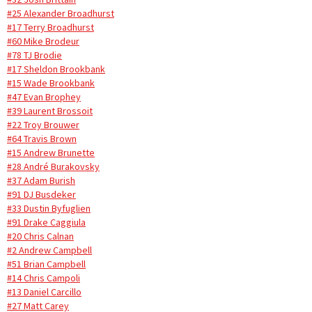
#25 Alexander Broadhurst
#17 Terry Broadhurst
#60 Mike Brodeur
#78 TJ Brodie
#17 Sheldon Brookbank
#15 Wade Brookbank
#47 Evan Brophey
#39 Laurent Brossoit
#22 Troy Brouwer
#64 Travis Brown
#15 Andrew Brunette
#28 André Burakovsky
#37 Adam Burish
#91 DJ Busdeker
#33 Dustin Byfuglien
#91 Drake Caggiula
#20 Chris Calnan
#2 Andrew Campbell
#51 Brian Campbell
#14 Chris Campoli
#13 Daniel Carcillo
#27 Matt Carey