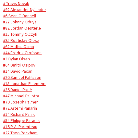
# Travis Novak
#92 Alexander Nylander
#6 Sean O'Donnell
#27 Johnny Oduya
#82 Jordan Oesterle
#15 Tommy Olczyk
#85 Rostislav Olesz
#62 Mathis Olimb
#44 Fredrik Olofsson
#3 Dylan Olsen
#64 Dmitri Osipov
#14 David Pacan
#26 Samuel Pählsson
#15 Jonathan Paiement
#36 Daniel Paillé
#47 Michael Paliotta
#70 Joseph Palmer
#72 Artemi Panarin
#14 Richard Pánik
#54 Philippe Paradis
#16 P. A. Parenteau
#22 Theo Peckham