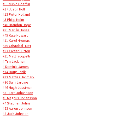
#61 Mirko Höefflin
#17 Justin Holl
#13 Peter Holland
#5 Philip Holm
#40 Brandon Hope
#81 Marián Hossa
#45 Kale Howarth
#11 Karel Hromas
#39 Cristobal Huet
#33 Carter Hutton
#11 Matt Iacopelli
# Tim Jackman
# Dominic James
#14 Doug Janik
#13 Mattias Janmark
#36 Sam Jardine
#46 Hugh Jessiman
#31 Lars Johansson
#6 Magnus Johansson
#4 Stephen Johns
#23 Aaron Johnson
#8 Jack Johnson