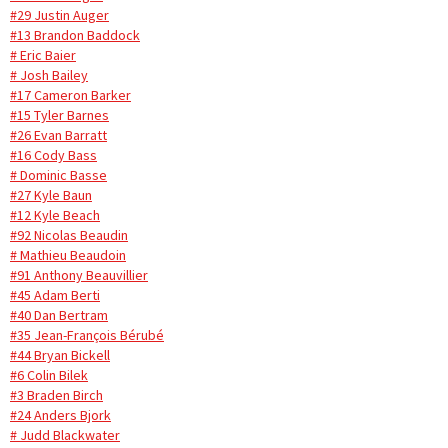
#29 Justin Auger
#13 Brandon Baddock
# Eric Baier
# Josh Bailey
#17 Cameron Barker
#15 Tyler Barnes
#26 Evan Barratt
#16 Cody Bass
# Dominic Basse
#27 Kyle Baun
#12 Kyle Beach
#92 Nicolas Beaudin
# Mathieu Beaudoin
#91 Anthony Beauvillier
#45 Adam Berti
#40 Dan Bertram
#35 Jean-François Bérubé
#44 Bryan Bickell
#6 Colin Bilek
#3 Braden Birch
#24 Anders Bjork
# Judd Blackwater