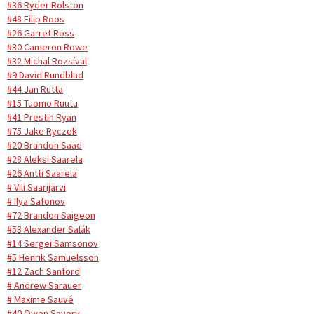
#36 Ryder Rolston
#48 Filip Roos
#26 Garret Ross
#30 Cameron Rowe
#32 Michal Rozsíval
#9 David Rundblad
#44 Jan Rutta
#15 Tuomo Ruutu
#41 Prestin Ryan
#75 Jake Ryczek
#20 Brandon Saad
#28 Aleksi Saarela
#26 Antti Saarela
# Vili Saarijärvi
# Ilya Safonov
#72 Brandon Saigeon
#53 Alexander Salák
#14 Sergei Samsonov
#5 Henrik Samuelsson
#12 Zach Sanford
# Andrew Sarauer
# Maxime Sauvé
#40 Owen Savory