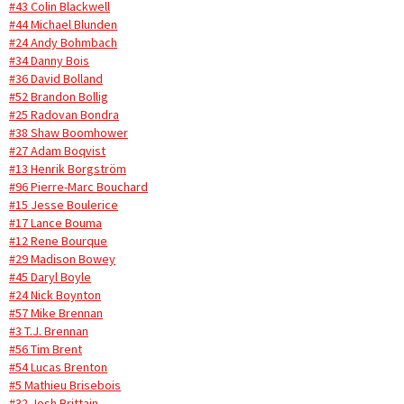
#43 Colin Blackwell
#44 Michael Blunden
#24 Andy Bohmbach
#34 Danny Bois
#36 David Bolland
#52 Brandon Bollig
#25 Radovan Bondra
#38 Shaw Boomhower
#27 Adam Boqvist
#13 Henrik Borgström
#96 Pierre-Marc Bouchard
#15 Jesse Boulerice
#17 Lance Bouma
#12 Rene Bourque
#29 Madison Bowey
#45 Daryl Boyle
#24 Nick Boynton
#57 Mike Brennan
#3 T.J. Brennan
#56 Tim Brent
#54 Lucas Brenton
#5 Mathieu Brisebois
#32 Josh Brittain