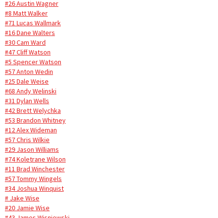
#26 Austin Wagner
#8 Matt Walker
#71 Lucas Wallmark
#16 Dane Walters
#30 Cam Ward
#47 Cliff Watson
#5 Spencer Watson
#57 Anton Wedin
#25 Dale Weise
#68 Andy Welinski
#31 Dylan Wells
#42 Brett Welychka
#53 Brandon Whitney
#12 Alex Wideman
#57 Chris Wilkie
#29 Jason Williams
#74 Koletrane Wilson
#11 Brad Winchester
#57 Tommy Wingels
#34 Joshua Winquist
# Jake Wise
#20 Jamie Wise
#43 James Wisniewski