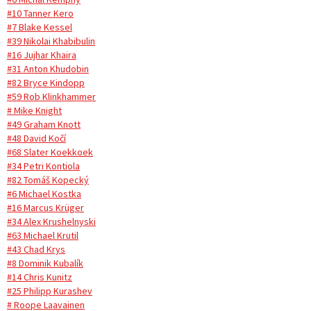
#10 Tanner Kero
#7 Blake Kessel
#39 Nikolai Khabibulin
#16 Jujhar Khaira
#31 Anton Khudobin
#82 Bryce Kindopp
#59 Rob Klinkhammer
# Mike Knight
#49 Graham Knott
#48 David Kočí
#68 Slater Koekkoek
#34 Petri Kontiola
#82 Tomáš Kopecký
#6 Michael Kostka
#16 Marcus Krüger
#34 Alex Krushelnyski
#63 Michael Krutil
#43 Chad Krys
#8 Dominik Kubalík
#14 Chris Kunitz
#25 Philipp Kurashev
# Roope Laavainen