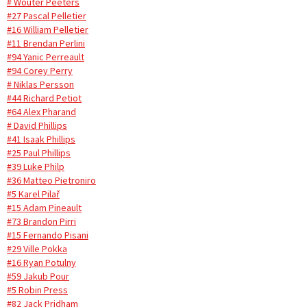
# Wouter Peeters
#27 Pascal Pelletier
#16 William Pelletier
#11 Brendan Perlini
#94 Yanic Perreault
#94 Corey Perry
# Niklas Persson
#44 Richard Petiot
#64 Alex Pharand
# David Phillips
#41 Isaak Phillips
#25 Paul Phillips
#39 Luke Philp
#36 Matteo Pietroniro
#5 Karel Pilař
#15 Adam Pineault
#73 Brandon Pirri
#15 Fernando Pisani
#29 Ville Pokka
#16 Ryan Potulny
#59 Jakub Pour
#5 Robin Press
#82 Jack Pridham