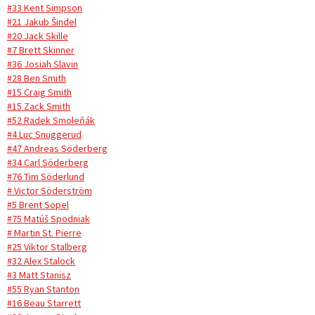
#33 Kent Simpson
#21 Jakub Šindel
#20 Jack Skille
#7 Brett Skinner
#36 Josiah Slavin
#28 Ben Smith
#15 Craig Smith
#15 Zack Smith
#52 Radek Smoleňák
#4 Luc Snuggerud
#47 Andreas Söderberg
#34 Carl Söderberg
#76 Tim Söderlund
# Victor Söderström
#5 Brent Sopel
#75 Matúš Spodniak
# Martin St. Pierre
#25 Viktor Stalberg
#32 Alex Stalock
#3 Matt Stanisz
#55 Ryan Stanton
#16 Beau Starrett