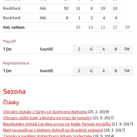
Rockford
AHL
50
11
8
19
10
Rockford
AHL
8
1
3
4
0
29
AHL celkem
85
14
13
27
Playoff
Tým
Soutěž
Z
G
A
B
TM
Reprezentace
Tým
Soutěž
Z
G
A
B
TM
Sezona
Články
Chicago získalo z farmy LA Spencera Watsona
(
25. 2. 2019
)
Chicago zúžilo kádr a Bondra se vrací do juniorky
(
23. 9. 2017
)
Blackhawks přejeli Carolinu a jsou ve finále Turnaje nováčků
(
12. 9. 2017
)
Matt Iacopelli se s klubem dohodl na dvouleté smlouvě
(
29. 3. 2017
)
Zápisky k nadějím: Robin Press lídrem Södertalje
(
28. 9. 2014
)