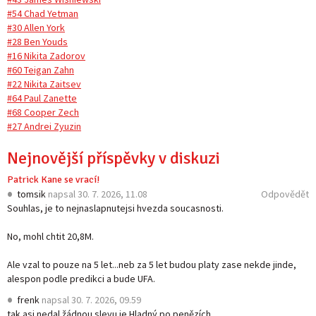
#54 Chad Yetman
#30 Allen York
#28 Ben Youds
#16 Nikita Zadorov
#60 Teigan Zahn
#22 Nikita Zaitsev
#64 Paul Zanette
#68 Cooper Zech
#27 Andrei Zyuzin
Nejnovější příspěvky v diskuzi
Patrick Kane se vrací!
tomsik
napsal
30. 7. 2026, 11.08
Odpovědět
Souhlas, je to nejnaslapnutejsi hvezda soucasnosti.
No, mohl chtit 20,8M.
Ale vzal to pouze na 5 let...neb za 5 let budou platy zase nekde jinde,
alespon podle predikci a bude UFA.
frenk
napsal
30. 7. 2026, 09.59
tak asi nedal žádnou slevu je Hladný po penězích