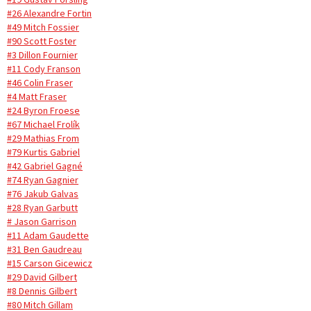
#26 Alexandre Fortin
#49 Mitch Fossier
#90 Scott Foster
#3 Dillon Fournier
#11 Cody Franson
#46 Colin Fraser
#4 Matt Fraser
#24 Byron Froese
#67 Michael Frolík
#29 Mathias From
#79 Kurtis Gabriel
#42 Gabriel Gagné
#74 Ryan Gagnier
#76 Jakub Galvas
#28 Ryan Garbutt
# Jason Garrison
#11 Adam Gaudette
#31 Ben Gaudreau
#15 Carson Gicewicz
#29 David Gilbert
#8 Dennis Gilbert
#80 Mitch Gillam