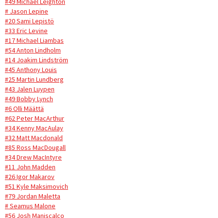
#49 Michael Leighton
# Jason Lepine
#20 Sami Lepistö
#33 Eric Levine
#17 Michael Liambas
#54 Anton Lindholm
#14 Joakim Lindström
#45 Anthony Louis
#25 Martin Lundberg
#43 Jalen Luypen
#49 Bobby Lynch
#6 Olli Määttä
#62 Peter MacArthur
#34 Kenny MacAulay
#32 Matt Macdonald
#85 Ross MacDougall
#34 Drew MacIntyre
#11 John Madden
#26 Igor Makarov
#51 Kyle Maksimovich
#79 Jordan Maletta
# Seamus Malone
#56 Josh Maniscalco