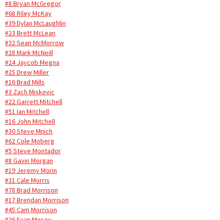
#8 Bryan McGregor
#68 Riley McKay
#39 Dylan McLaughlin
#23 Brett McLean
#32 Sean McMorrow
#28 Mark McNeill
#24 Jaycob Megna
#25 Drew Miller
#16 Brad Mills
#3 Zach Miskovic
#22 Garrett Mitchell
#51 Ian Mitchell
#16 John Mitchell
#30 Steve Mnich
#62 Cole Moberg
#5 Steve Montador
#8 Gavin Morgan
#19 Jeremy Morin
#31 Cale Morris
#78 Brad Morrison
#17 Brendan Morrison
#45 Cam Morrison
#26 Evan Mosey