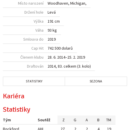
Místo narození
Woodhaven, Michigan,
Držení hole
Levá
Výška
191 cm
Váha
93 kg
Smlouva do
2019
Cap Hit
742 500 dolarů
Členem klubu
28. 6. 2014
–
25. 2. 2019
Draftován
2014, 83. celkem (3. kolo)
STATISTIKY
SEZONA
Kariéra
Statistiky
Tým
Soutěž
Z
G
A
B
TM
Rockford
AHL
27
2
2
4
19