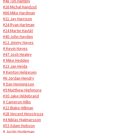
#48 Tim Hambly
#26 Michal Handzuš
#86 Mike Hardman
#21 Jay Harrison
#24 Ryan Hartman
#24 Martin Havlát
#40 John Hayden
#12 Jimmy Hayes
# Kevin Hayes
#47 Josh Healey
# Mike Hedden
#23 Jan Hejda
# Kenton Helgesen
#6 Jordan Hendry
# Dan Henningson
#9 Matthew Highmore
#30 Jake Hildebrand
# Cameron Hillis
#22 Blake Hillman
#28 Vincent Hinostroza
#4 Niklas Hjalmarsson
#53 Adam Hobson
# Justin Hodgman