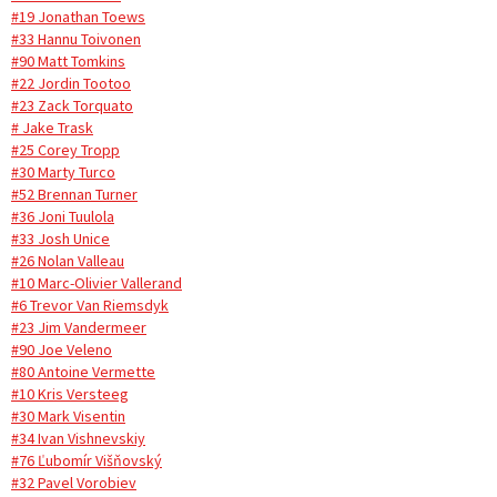
#19 Jonathan Toews
#33 Hannu Toivonen
#90 Matt Tomkins
#22 Jordin Tootoo
#23 Zack Torquato
# Jake Trask
#25 Corey Tropp
#30 Marty Turco
#52 Brennan Turner
#36 Joni Tuulola
#33 Josh Unice
#26 Nolan Valleau
#10 Marc-Olivier Vallerand
#6 Trevor Van Riemsdyk
#23 Jim Vandermeer
#90 Joe Veleno
#80 Antoine Vermette
#10 Kris Versteeg
#30 Mark Visentin
#34 Ivan Vishnevskiy
#76 Ľubomír Višňovský
#32 Pavel Vorobiev