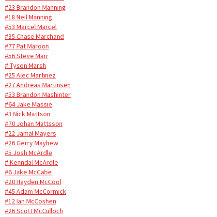
#23 Brandon Manning
#18 Neil Manning
#53 Marcel Marcel
#35 Chase Marchand
#77 Pat Maroon
#56 Steve Marr
# Tyson Marsh
#25 Alec Martinez
#27 Andreas Martinsen
#53 Brandon Mashinter
#64 Jake Massie
#3 Nick Mattson
#70 Johan Mattsson
#22 Jamal Mayers
#26 Gerry Mayhew
#5 Josh McArdle
# Kenndal McArdle
#6 Jake McCabe
#20 Hayden McCool
#45 Adam McCormick
#12 Ian McCoshen
#26 Scott McCulloch