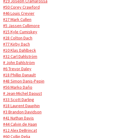
#19 Joseph Cramarossa
#50 Corey Crawford
#46 Louis Crevier
#27 Mark Cullen
#5 Jassen Cullimore
#15 Kyle Cumiskey
#28 Colton Dach
#77 Kirby Dach
#10 Klas Dahlbeck
#32 Carl Dahlström
# John Dahlström
#6 Trevor Daley
#18 Phillip Danault
#48 Simon Danis-Pepin
#56 Marko Daňo
# Jean-Michel Daoust
#33 Scott Darling
#18 Laurent Dauphin
#3 Brandon Davidson
#41 Nathan Davis
#44 Calvin de Haan
#12 Alex DeBrincat
#60 Collin Delia