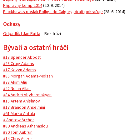
Přípravný kemp 2014
(
20. 9. 2014
)
Blackhawks poslali Bolliga do Calgary, draft pokračuje
(
28. 6. 2014
)
Odkazy
Odpadlík | Jan Rutta
– Bez frází
Bývalí a ostatní hráči
#13 Spencer Abbott
#28 Craig Adams
#17 Kevyn Adams
#85 Morgan Adams-Moisan
#78 Akim Aliu
#42 Nolan Allan
#84 Andrei Altybarmakyan
#15 Artem Anisimov
#17 Brandon Anselmini
#61 Marko Anttila
# Andrew Archer
#89 Andreas Athanasiou
#80 Tom Aubrun
#14 Chris Auger