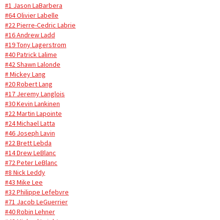
#1 Jason LaBarbera
#64 Olivier Labelle
#22 Pierre-Cedric Labrie
#16 Andrew Ladd
#19 Tony Lagerstrom
#40 Patrick Lalime
#42 Shawn Lalonde
# Mickey Lang
#20 Robert Lang
#17 Jeremy Langlois
#30 Kevin Lankinen
#22 Martin Lapointe
#24 Michael Latta
#46 Joseph Lavin
#22 Brett Lebda
#14 Drew LeBlanc
#72 Peter LeBlanc
#8 Nick Leddy
#43 Mike Lee
#32 Philippe Lefebvre
#71 Jacob LeGuerrier
#40 Robin Lehner