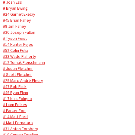
# Josh Ess
# Bryan Ewing
#24 Garnet Exelby
#45 Brian Fahey
#8 Jim Fahey
#30 Joseph Fallon
# Tyson Feist
#14 Hunter Fejes
#52 Colin Felix
#33 Wade Flaherty
#12 Tomáš Fleischmann
# Justin Fletcher
# Scott Fletcher
#29 Marc-André Fleury
#47 Rob Flick
#49 Ryan Flinn
#17 Nick Foligno
# Liam Folkes
# Parker Foo
#14 Matt Ford
# Matt Fornataro
#31 Anton Forsberg
#19 Gustav Forsling