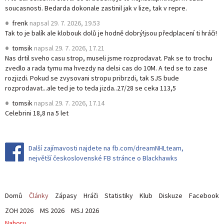
soucasnosti. Bedarda dokonale zastinil jak v lize, tak v repre.
frenk
napsal
29. 7. 2026, 19.53
Tak to je balík ale klobouk dolů je hodně dobrý!jsou předplacení ti hráči!
tomsik
napsal
29. 7. 2026, 17.21
Nas drtil sveho casu strop, museli jsme rozprodavat. Pak se to trochu
zvedlo a rada tymu ma hvezdy na delsi cas do 10M. A ted se to zase
rozjizdi. Pokud se zvysovani stropu pribrzdi, tak SJS bude
rozprodavat...ale ted je to teda jizda..27/28 se ceka 113,5
tomsik
napsal
29. 7. 2026, 17.14
Celebrini 18,8 na 5 let
Další zajímavosti najdete na fb.com/dreamNHLteam,
největší československé FB stránce o Blackhawks
Domů
Články
Zápasy
Hráči
Statistiky
Klub
Diskuze
Facebook
ZOH 2026
MS 2026
MSJ 2026
Nahoru