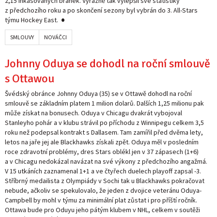
2,15 inkasovaných branek. Výrazně tak vylepšil své statistiky
z předchozího roku a po skončení sezony byl vybrán do 3. All-Stars
týmu Hockey East.
SMLOUVY
NOVÁČCI
Johnny Oduya se dohodl na roční smlouvě
s Ottawou
Švédský obránce Johnny Oduya (35) se v Ottawě dohodl na roční
smlouvě se základním platem 1 milion dolarů. Dalších 1,25 milionu pak
může získat na bonusech. Oduya v Chicagu dvakrát vybojoval
Stanleyho pohár a v klubu strávil po příchodu z Winnipegu celkem 3,5
roku než podepsal kontrakt s Dallasem. Tam zamířil před dvěma lety,
letos na jaře jej ale Blackhawks získali zpět. Oduya měl v posledním
roce zdravotní problémy, dres Stars oblékl jen v 37 zápasech (1+6)
a v Chicagu nedokázal navázat na své výkony z předchozího angažmá.
V 15 utkáních zaznamenal 1+1 a ve čtyřech duelech playoff zapsal -3.
Stříbrný medailista z Olympiády v Sochi tak u Blackhawks pokračovat
nebude, ačkoliv se spekulovalo, že jeden z dvojice veteránu Oduya-
Campbell by mohl v týmu za minimální plat zůstat i pro příští ročník.
Ottawa bude pro Oduyu jeho pátým klubem v NHL, celkem v soutěži