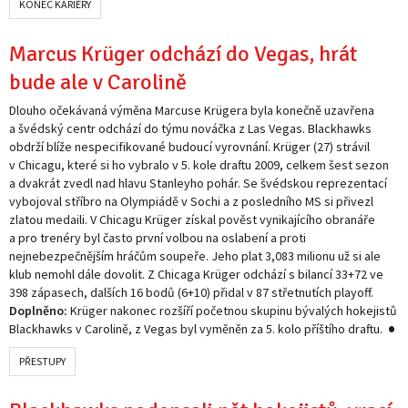
KONEC KARIÉRY
Marcus Krüger odchází do Vegas, hrát
bude ale v Carolině
Dlouho očekávaná výměna Marcuse Krügera byla konečně uzavřena
a švédský centr odchází do týmu nováčka z Las Vegas. Blackhawks
obdrží blíže nespecifikované budoucí vyrovnání. Krüger (27) strávil
v Chicagu, které si ho vybralo v 5. kole draftu 2009, celkem šest sezon
a dvakrát zvedl nad hlavu Stanleyho pohár. Se švédskou reprezentací
vybojoval stříbro na Olympiádě v Sochi a z posledního MS si přivezl
zlatou medaili. V Chicagu Krüger získal pověst vynikajícího obranáře
a pro trenéry byl často první volbou na oslabení a proti
nejnebezpečnějším hráčům soupeře. Jeho plat 3,083 milionu už si ale
klub nemohl dále dovolit. Z Chicaga Krüger odchází s bilancí 33+72 ve
398 zápasech, dalších 16 bodů (6+10) přidal v 87 střetnutích playoff.
Doplněno:
Krüger nakonec rozšíří početnou skupinu bývalých hokejistů
Blackhawks v Carolině, z Vegas byl vyměněn za 5. kolo příštího draftu.
PŘESTUPY