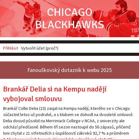
CHICAGO
BLACKHAWKS
Přihlásit
Vytvořit účet (proč?)
Fanouškovský dotazník k webu 2025
Brankář Delia si na Kempu nadějí
vybojoval smlouvu
Brankář Collin Delia (23) zaujal na Kempu nadějí, kterého se v Chicagu
zúčastnil letos už podruhé, a s klubem se dohodl na dvouleté smlouvě.
Delia dosud působil na Merrimack College v NCAA, z univerzity ale
odchází předčasně. Během tří sezon nastoupil do 56 zápasů, přičemž
loni chytal v 21 střetnutích s úspěšností zákroků 92,7 % a průměrem