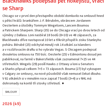
Blackhawks podepsali pět hokejistů, vrací
se Sharp
Chicago se v první den přestupního období domluvilo na smlouvě hned
s pěticí hráčů: brankářem J.-F. Bérubém, obráncem Jordanem
Oesterlem a útočníky Tommym Wingelsem, Lancem Boumou
a Patrickem Sharpem. Sharp (35) se do Chicaga vrací po dvou letech od
výměny z Dallasu. Loni nasbíral 18 bodů (8+10) ve 48 zápasech, za
Blackhawks dříve nastupoval 10 let a třikrát přispěl k zisku Stanleyho
poháru. Bérubé (25) odchytal minulý rok 14 utkání za Islanders
a v rozšiřovacím draftu si ho vybralo Vegas. S Chicagem podepsal
dvouletou smlouvu na 750 tisíc. Oesterle (25) v Edmontonu dosud jen
paběrkoval, na farmě v Bakersfieldu však zaznamenal 7+25 ve 44
střetnutích. Wingels (29) posílí Hawks z Ottawy a loni u Senators
a Sharks připsal celkem 7+5 v 73 zápasech. Bouma (27) byl vykoupen
v Calgary ze smlouvy, na nové působiště však nemusel čekat dlouho.
V 61 utkáních si v minulém roce zapsal 7 bodů (3+4) a v NHL má
dohromady na kontě tři stovky střetnutí.
SMLOUVY
2026 (49)