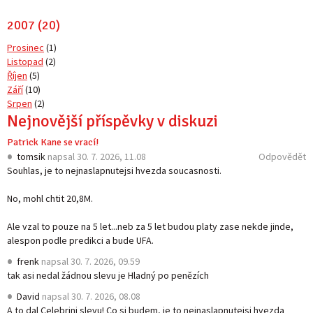
2007 (20)
Prosinec
(1)
Listopad
(2)
Říjen
(5)
Září
(10)
Srpen
(2)
Nejnovější příspěvky v diskuzi
Patrick Kane se vrací!
tomsik
napsal
30. 7. 2026, 11.08
Odpovědět
Souhlas, je to nejnaslapnutejsi hvezda soucasnosti.
No, mohl chtit 20,8M.
Ale vzal to pouze na 5 let...neb za 5 let budou platy zase nekde jinde,
alespon podle predikci a bude UFA.
frenk
napsal
30. 7. 2026, 09.59
tak asi nedal žádnou slevu je Hladný po penězích
David
napsal
30. 7. 2026, 08.08
A to dal Celebrini slevu! Co si budem, je to nejnaslapnutejsi hvezda