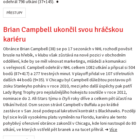
odehrál 798 utkání (37+145).
PŘESTUPY
Brian Campbell ukončil svou hráčskou
kariéru
Obránce Brian Campbell (38) se po 17 sezonách v NHL rozhodl pověsit
brusle na hřebík, v klubu však zůstává na nové pozici v obchodním
oddělení, kde by se měl věnovat marketingu, mládeži a komunikaci
s veřejností. Campbell odehrál v NHL celkem 1082 utkání a připsal si 504
bodů (87+417) a 277 trestných minut. V playoff přidal ve 107 střetnutích
dalších 44 bodů (9+35). V Chicagu byl Campbell důležitou postavou při
zisku Stanleyho poháru v roce 2010, mezi jeho další úspěchy pak patří
Lady Byng Trophy pro nejslušnějšího hokejistu soutěže v roce 2012,
nominace do 2. All-Stars týmu o čtyři roky dříve a celkem pět účastí na
Utkání hvězd. Osm sezon strávil Campbell v Buffalu a po krátké
zastávce v San José podepsal lukrativní kontrakt s Blackhawks. Později
byl sice kvůli vysokému platu vyměněn na Floridu, kariéru ale tento
pohyblivý ofenzivní obránce zakončil v Chicagu, kde loni nastoupil do 80
utkání, ve kterých vstřelil pět branek a na tucet přihrál. ➜
Více