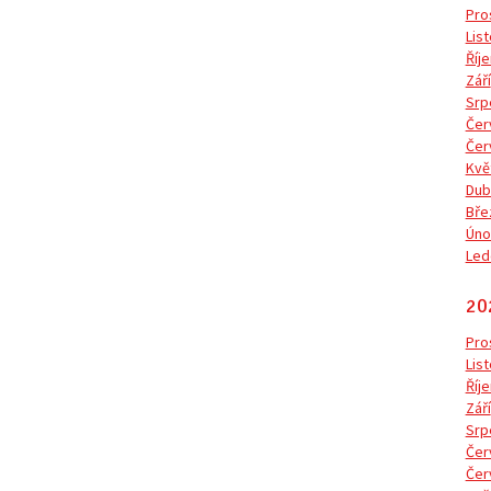
Pro
Lis
Říje
Září
Srp
Čer
Čer
Kvě
Dub
Bře
Úno
Led
20
Pro
Lis
Říje
Září
Srp
Čer
Čer