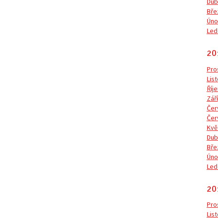
Dub
Bře
Úno
Led
20
Pro
Lis
Říje
Září
Čer
Čer
Kvě
Dub
Bře
Úno
Led
20
Pro
Lis