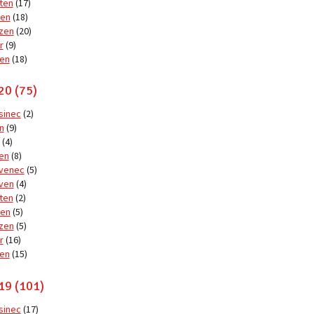
ten
(17)
en
(18)
zen
(20)
r
(9)
en
(18)
20 (75)
sinec
(2)
n
(9)
(4)
en
(8)
venec
(5)
ven
(4)
ten
(2)
en
(5)
zen
(5)
r
(16)
en
(15)
19 (101)
sinec
(17)