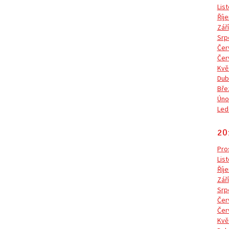
Lis
Říje
Září
Srp
Čer
Čer
Kvě
Dub
Bře
Úno
Led
20
Pro
Lis
Říje
Září
Srp
Čer
Čer
Kvě