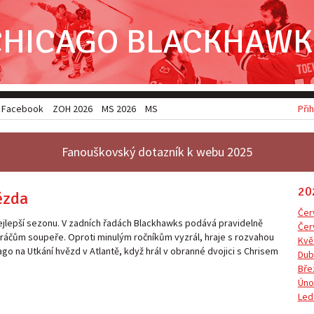
CHICAGO BLACKHAWK
Facebook
ZOH 2026
MS 2026
MSJ 2026
Přih
Fanouškovský dotazník k webu 2025
20
ězda
Čer
ejlepší sezonu. V zadních řadách Blackhawks podává pravidelně
Čer
 hráčům soupeře. Oproti minulým ročníkům vyzrál, hraje s rozvahou
Kvě
o na Utkání hvězd v Atlantě, když hrál v obranné dvojici s Chrisem
Dub
Bře
Úno
Led