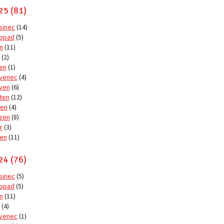
25 (81)
sinec
(14)
topad
(5)
n
(11)
(2)
en
(1)
venec
(4)
ven
(6)
ten
(12)
en
(4)
zen
(8)
r
(3)
en
(11)
24 (76)
sinec
(5)
topad
(5)
n
(11)
(4)
venec
(1)