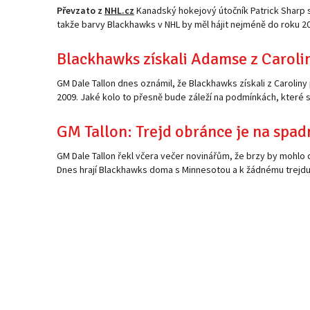
Převzato z
NHL.cz
Kanadský hokejový útočník Patrick Sharp s
takže barvy Blackhawks v NHL by měl hájit nejméně do roku 2
Blackhawks získali Adamse z Caroli
GM Dale Tallon dnes oznámil, že Blackhawks získali z Caroliny
2009. Jaké kolo to přesně bude záleží na podmínkách, které 
GM Tallon: Trejd obránce je na spad
GM Dale Tallon řekl včera večer novinářům, že brzy by mohlo 
Dnes hrají Blackhawks doma s Minnesotou a k žádnému trejdu