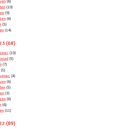
ven
(6)
ten
(10)
en
(9)
zen
(6)
r
(5)
en
(14)
23 (68)
sinec
(10)
topad
(5)
n
(7)
(5)
venec
(4)
ven
(6)
ten
(5)
en
(3)
zen
(6)
r
(6)
en
(11)
22 (89)