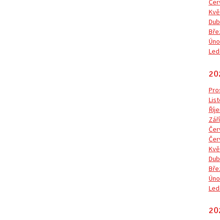
Čer
Kvě
Dub
Bře
Úno
Led
20
Pro
Lis
Říje
Září
Čer
Čer
Kvě
Dub
Bře
Úno
Led
20