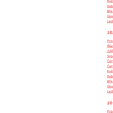
Kvě
Dub
Bře
Úno
Led
20
Pro
Říje
Září
Srp
Čer
Čer
Kvě
Dub
Bře
Úno
Led
20
Pro