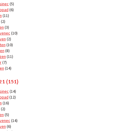
sinec
(5)
topad
(6)
n
(11)
(2)
en
(3)
venec
(10)
ven
(2)
ten
(10)
en
(8)
zen
(11)
r
(7)
en
(14)
21 (151)
sinec
(14)
topad
(12)
n
(16)
(2)
en
(5)
venec
(14)
ven
(6)