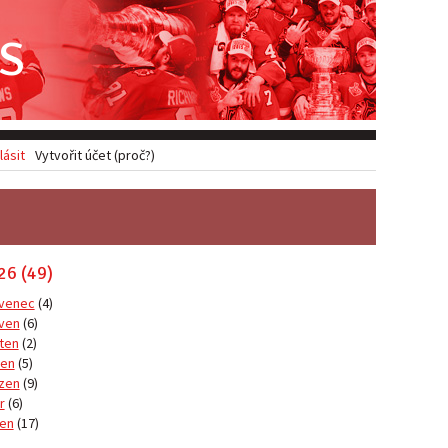
S
lásit
Vytvořit účet (proč?)
26 (49)
venec
(4)
ven
(6)
ten
(2)
en
(5)
zen
(9)
r
(6)
en
(17)