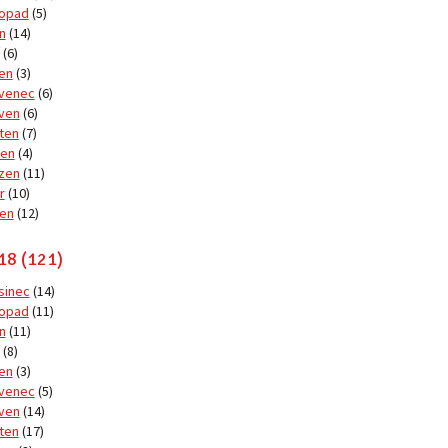
topad
(5)
n
(14)
(6)
en
(3)
venec
(6)
ven
(6)
ten
(7)
en
(4)
zen
(11)
r
(10)
en
(12)
18 (121)
sinec
(14)
topad
(11)
n
(11)
(8)
en
(3)
venec
(5)
ven
(14)
ten
(17)