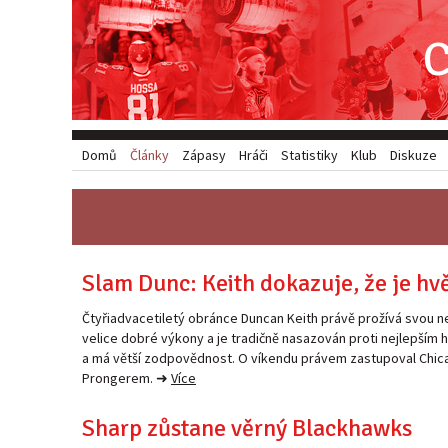
Domů
Články
Zápasy
Hráči
Statistiky
Klub
Diskuze
Slam Dunc: Keith dokazuje, že je hv
Čtyřiadvacetiletý obránce Duncan Keith právě prožívá svou n
velice dobré výkony a je tradičně nasazován proti nejlepším
a má větší zodpovědnost. O víkendu právem zastupoval Chicag
Prongerem. ➜
Více
Sharp zůstane věrný Blackhawks