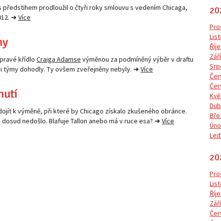
 předstihem prodloužil o čtyři roky smlouvu s vedením Chicaga,
20
012. ➜
Více
Pro
Lis
ny
Říje
Září
 pravé křídlo
Craiga Adamse
výměnou za podmíněný výběr v draftu
Srp
si týmy dohodly. Ty ovšem zveřejněny nebyly. ➜
Více
Čer
Čer
nutí
Kvě
Dub
dojít k výměně, při které by Chicago získalo zkušeného obránce.
Bře
 dosud nedošlo. Blafuje Tallon anebo má v ruce esa? ➜
Více
Úno
Led
20
Pro
Lis
Říje
Září
Čer