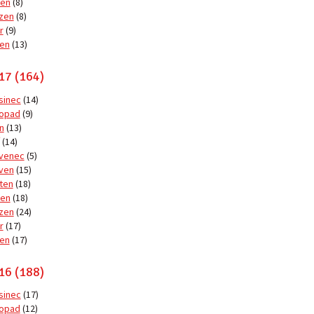
en
(8)
zen
(8)
r
(9)
en
(13)
17 (164)
sinec
(14)
topad
(9)
n
(13)
(14)
venec
(5)
ven
(15)
ten
(18)
en
(18)
zen
(24)
r
(17)
en
(17)
16 (188)
sinec
(17)
topad
(12)