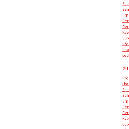
Říje
Září
Srp
Čer
Čer
Kvě
Dub
Bře
Úno
Led
20
Pro
Lis
Říje
Září
Srp
Čer
Čer
Kvě
Dub